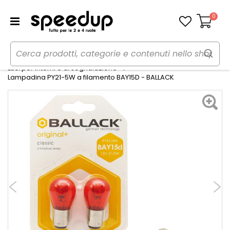
0
Carrello
Home
Auto
Illuminazione
Luci per interni e di segnalazione
Lampadina PY21-5W a filamento BAY15D - BALLACK