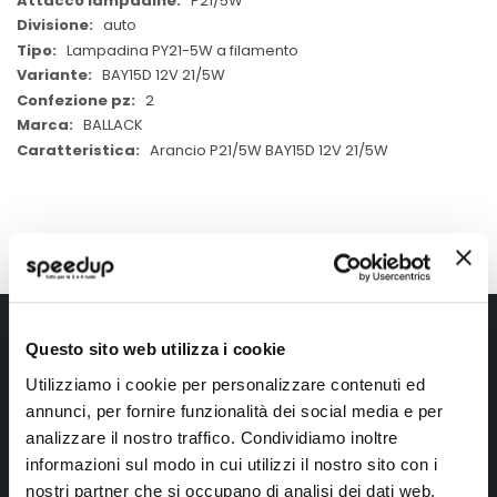
P21/5W
auto
Lampadina PY21-5W a filamento
BAY15D 12V 21/5W
2
BALLACK
Arancio P21/5W BAY15D 12V 21/5W
Iscriviti alla newsletter Speedup
Questo sito web utilizza i cookie
Ricevi subito uno sconto del 10% per il tuo primo acquisto online!
Utilizziamo i cookie per personalizzare contenuti ed
annunci, per fornire funzionalità dei social media e per
analizzare il nostro traffico. Condividiamo inoltre
informazioni sul modo in cui utilizzi il nostro sito con i
nostri partner che si occupano di analisi dei dati web,