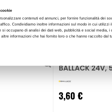
 cookie
rsonalizzare contenuti ed annunci, per fornire funzionalità dei so
raffico. Condividiamo inoltre informazioni sul modo in cui utilizzi i
e si occupano di analisi dei dati web, pubblicità e social media, i 
ltre informazioni che hai fornito loro o che hanno raccolto dal tu
OOR
Lampadina T10 a filament
n
Luci per interni e di segnalazione
Lampadina T10 
BALLACK 24V,
3,60 €