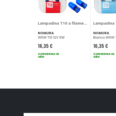
Lampadina T10 a filamento Quarz T10 
Lampadina 
NOMURA
NOMURA
W5W T10 12V 5W
Bianco W5W T
16,35 €
16,35 €
CONSEGNA IN
CONSEGNA IN
48H
48H