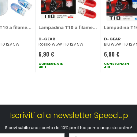
- NOMURA
T10 a filamento Glow Radiant T10 - NOMURA
Lampadina T10 a filamento Super - T10 - 
Lampadina T10
D-GEAR
D-GEAR
10 12V 5W
Rosso W5W T10 12V 5W
Blu W5W T10 12V
6,90 €
6,90 €
CONSEGNA IN
CONSEGNA IN
48H
48H
Iscriviti alla newsletter Speedup
Ricevi subito uno sconto del 10% per il tuo primo acquisto online!