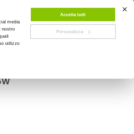
ACCEDI
CREA UN ACCOUNT
CONTATTACI
Accetta tutti
cial media
0
Carrello
l nostro
Personalizza
quali
o utilizzo
SPEEDUP MAGAZINE
o T10 - BALLACK
a filamento T10 -
 5W