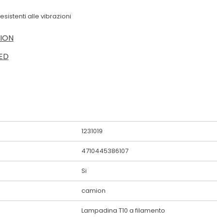
istenti alle vibrazioni
MION
ED
1231019
4710445386107
Si
camion
Lampadina T10 a filamento