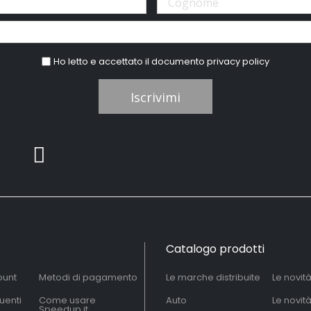
Ho letto e accettato il documento
privacy policy
Iscrivimi
Catalogo prodotti
ount
Metodi di pagamento
Le marche distribuite
Le novit
uenti
Come usare
Auto
Le novit
Speedup.it