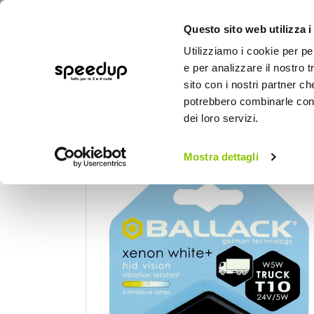
Questo sito web utilizza i
Utilizziamo i cookie per pe
e per analizzare il nostro t
sito con i nostri partner ch
potrebbero combinarle con a
AUTO
MOTO
BICI
OUTD
dei loro servizi.
Home
Camion
Lampadine e fanali camio
Mostra dettagli