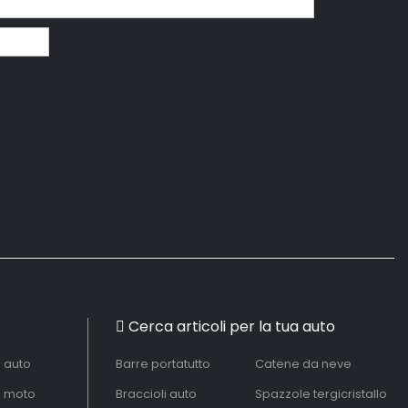
Cerca articoli per la tua auto
à auto
Barre portatutto
Catene da neve
à moto
Braccioli auto
Spazzole tergicristallo