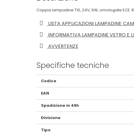
Coppia lampadine T10, 24V, 5W, omologate ECE. Res
LISTA APPLICAZIONI LAMPADINE CA
INFORMATIVA LAMPADINE VETRO E L
AVVERTENZE
Specifiche tecniche
Maggiori
Codice
Informazioni
EAN
Spedizione in 48h
Divisione
Tipo