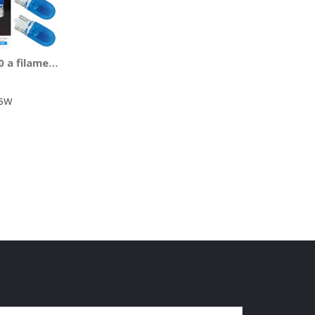
D-GEAR
 a filamento Super - T10 - D-GEAR
 5W