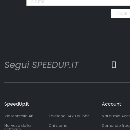
Segui SPEEDUP.IT
SpeedUp.it
Account
Via Montello 46
Telefono
0423.601555
Vai al mio Acc
Nervesa della
Chi siamo
Domande freq
Battaglia