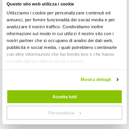
Questo sito web utilizza i cookie
Utilizziamo i cookie per personalizzare contenuti ed
annunci, per fornire funzionalità dei social media e per
analizzare il nostro traffico. Condividiamo inoltre
informazioni sul modo in cui utilizzi il nostro sito con i
nostri partner che si occupano di analisi dei dati web,
pubblicità e social media, i quali potrebbero combinarle
con altre informazioni che hai fornito loro o che hanno
Lampadina T10 a led Obsidian - NOMURA
Lampadina T10 a le
raccolto dal tuo utilizzo dei loro servizi.
NOMURA
NOMURA
Bianco T10 12V 6000K 150lm
Bianco W5W T10 12V 1,
Mostra dettagli
34,20 €
29,70 €
CONSEGNA IN 48H
Accetta tutti
Personalizza