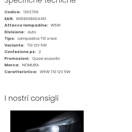
Specifiche tecniche
Maggiori
1302709
Informazioni
8059008004451
W5W
auto
Lampadina T10 a led
T10 12V 5W
2
Quasi esaurito
NOMURA
W5W T10 12V 5W
I nostri consigli