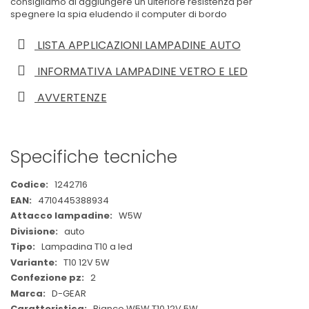
consigliamo di aggiungere un'ulteriore resistenza per
spegnere la spia eludendo il computer di bordo
LISTA APPLICAZIONI LAMPADINE AUTO
INFORMATIVA LAMPADINE VETRO E LED
AVVERTENZE
Specifiche tecniche
Maggiori
1242716
Informazioni
4710445388934
W5W
auto
Lampadina T10 a led
T10 12V 5W
2
D-GEAR
Bianco W5W T10 12V 5W