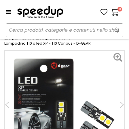
0
Carrello
Home
Auto
Illuminazione
Luci per interni e di segnalazione
Lampadina T10 a led XP - T10 Canbus - D-GEAR