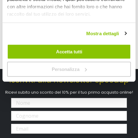
16,80 €
19,80 €
con altre informazioni che hai fornito loro o che hanno
raccolto dal tuo utilizzo dei loro servizi.
Mostra dettagli
Accetta tutti
Personalizza
Iscriviti alla newsletter Speedup
Ricevi subito uno sconto del 10% per il tuo primo acquisto online!