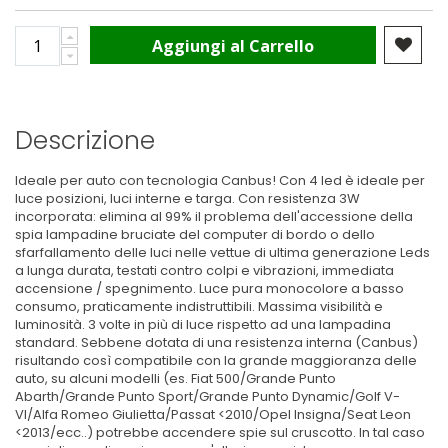
Aggiungi al Carrello
Descrizione
Ideale per auto con tecnologia Canbus! Con 4 led è ideale per
luce posizioni, luci interne e targa. Con resistenza 3W
incorporata: elimina al 99% il problema dell'accessione della
spia lampadine bruciate del computer di bordo o dello
sfarfallamento delle luci nelle vettue di ultima generazione Leds
a lunga durata, testati contro colpi e vibrazioni, immediata
accensione / spegnimento. Luce pura monocolore a basso
consumo, praticamente indistruttibili. Massima visibilità e
luminosità. 3 volte in più di luce rispetto ad una lampadina
standard. Sebbene dotata di una resistenza interna (Canbus)
risultando così compatibile con la grande maggioranza delle
auto, su alcuni modelli (es. Fiat 500/Grande Punto
Abarth/Grande Punto Sport/Grande Punto Dynamic/Golf V-
VI/Alfa Romeo Giulietta/Passat <2010/Opel Insigna/Seat Leon
<2013/ecc..) potrebbe accendere spie sul cruscotto. In tal caso