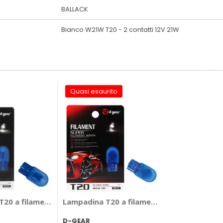
BALLACK
Bianco W21W T20 - 2 contatti 12V 21W
Quasi esaurito
 4 contatti - NOMURA
20 a filamento Super - T20 - 4 contatti - D-GEAR
Lampadina T20 a filamento Super - T20 - 2
D-GEAR