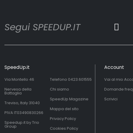
Segui SPEEDUP.IT
SpeedUp.it
Account
Via Montello 46
Telefono
0423.601555
Vai al mio Acc
Nervesa della
Chi siamo
Domande freq
Battaglia
SpeedUp Magazine
Scrivici
Treviso, Italy 31040
Mappa del sito
PIVA IT03490830266
Privacy Policy
Speedup.it by Trio
Group
Cookies Policy