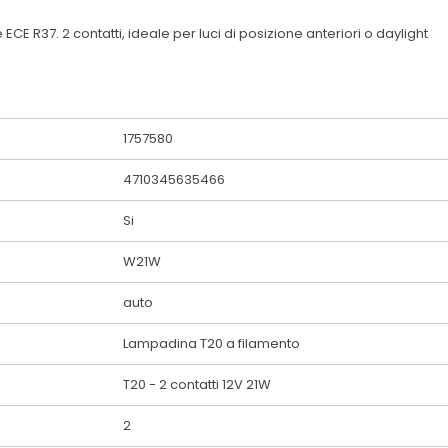
 R37. 2 contatti, ideale per luci di posizione anteriori o daylight
1757580
4710345635466
Si
W21W
auto
Lampadina T20 a filamento
T20 - 2 contatti 12V 21W
2