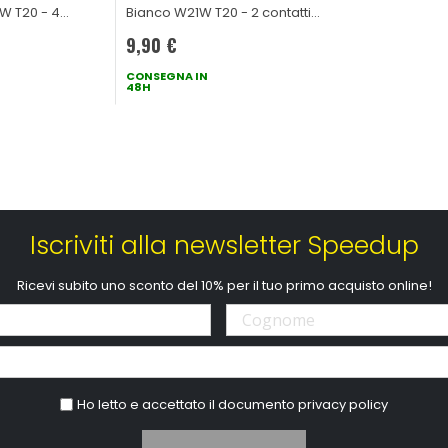
W T20 - 4
Bianco W21W T20 - 2 contatti
21/5W
12V 21W
9,90 €
CONSEGNA IN
48H
Iscriviti alla newsletter Speedup
Ricevi subito uno sconto del 10% per il tuo primo acquisto online!
Ho letto e accettato il documento
privacy policy