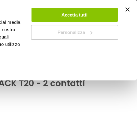
ACCEDI
CREA UN ACCOUNT
CONTATTACI
Accetta tutti
cial media
0
Carrello
l nostro
Personalizza
quali
o utilizzo
SPEEDUP MAGAZINE
 - BALLACK
a filamento T20 - 2
ACK T20 - 2 contatti