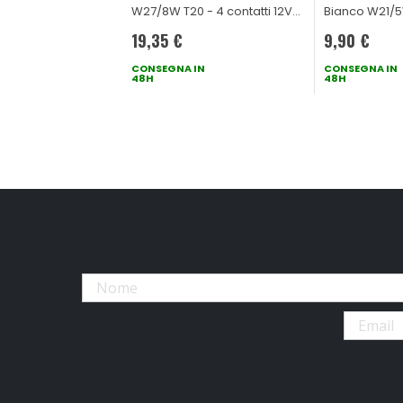
W27/8W T20 - 4 contatti 12V
Bianco W21/5
27/8W
contatti 12V 
19,35 €
9,90 €
CONSEGNA IN
CONSEGNA IN
48H
48H