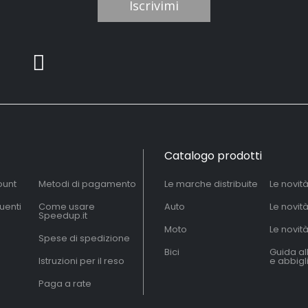
Iscrivimi
Catalogo prodotti
ount
Metodi di pagamento
Le marche distribuite
Le novit
uenti
Come usare
Auto
Le novit
Speedup.it
Moto
Le novità
Spese di spedizione
Bici
Guida al
Istruzioni per il reso
e abbig
Paga a rate