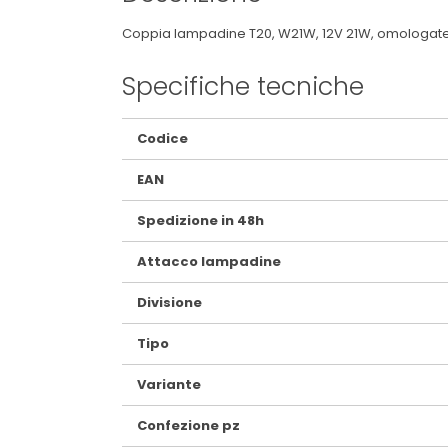
Coppia lampadine T20, W21W, 12V 21W, omologate ECE
Specifiche tecniche
Maggiori
Codice
Informazioni
EAN
Spedizione in 48h
Attacco lampadine
Divisione
Tipo
Variante
Confezione pz