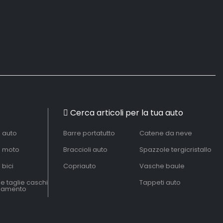
Cerca articoli per la tua auto
à auto
Barre portatutto
Catene da neve
à moto
Braccioli auto
Spazzole tergicristallo
 bici
Copriauto
Vasche baule
le taglie caschi
Tappeti auto
liamento