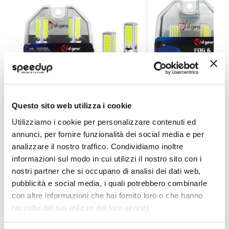
Questo sito web utilizza i cookie
Lampadine Altri Attacchi P13 Cob Led Fog and Day Lig
Lampadine Altri Att
Utilizziamo i cookie per personalizzare contenuti ed
D-GEAR
D-GEAR
annunci, per fornire funzionalità dei social media e per
Ultra White P13 12V 20W
Ultra White HB4 12V 20
analizzare il nostro traffico. Condividiamo inoltre
34,65 €
34,65 €
informazioni sul modo in cui utilizzi il nostro sito con i
CONSEGNA IN 48H
CONSEGNA IN 48H
nostri partner che si occupano di analisi dei dati web,
pubblicità e social media, i quali potrebbero combinarle
con altre informazioni che hai fornito loro o che hanno
raccolto dal tuo utilizzo dei loro servizi.