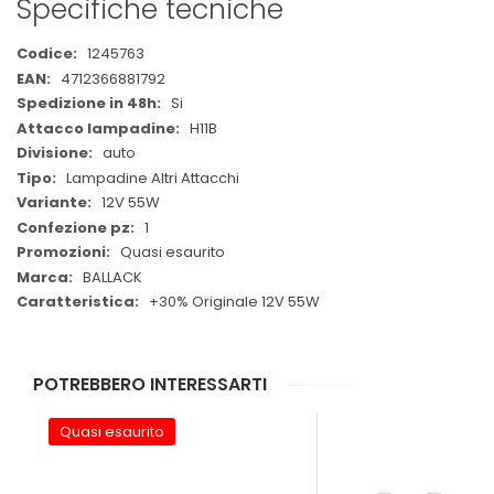
Specifiche tecniche
Maggiori
1245763
Informazioni
4712366881792
Si
H11B
auto
Lampadine Altri Attacchi
12V 55W
1
Quasi esaurito
BALLACK
+30% Originale 12V 55W
POTREBBERO INTERESSARTI
Quasi esaurito