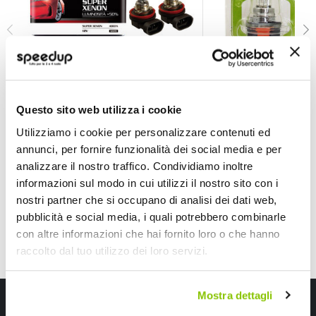
Lampadine Altri Attacchi H8 - Super White - D-GEAR
Lampadine Altri At
D-GEAR
BALLACK
Questo sito web utilizza i cookie
+50% Bianco 35W 4000k
+30% Originale 12V 15
Utilizziamo i cookie per personalizzare contenuti ed
14,85 €
12,85 €
annunci, per fornire funzionalità dei social media e per
CONSEGNA IN 48H
analizzare il nostro traffico. Condividiamo inoltre
informazioni sul modo in cui utilizzi il nostro sito con i
nostri partner che si occupano di analisi dei dati web,
pubblicità e social media, i quali potrebbero combinarle
con altre informazioni che hai fornito loro o che hanno
raccolto dal tuo utilizzo dei loro servizi.
Mostra dettagli
Iscriviti alla newsletter Speedup