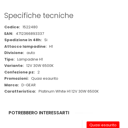
Specifiche tecniche
Maggiori
1522480
Informazioni
4712366893337
Si
H1
auto
Lampadine H1
12V 30W 6500K
2
Quasi esaurito
D-GEAR
Platinum White H1 12V 30W 6500K
POTREBBERO INTERESSARTI
Quasi esaurito