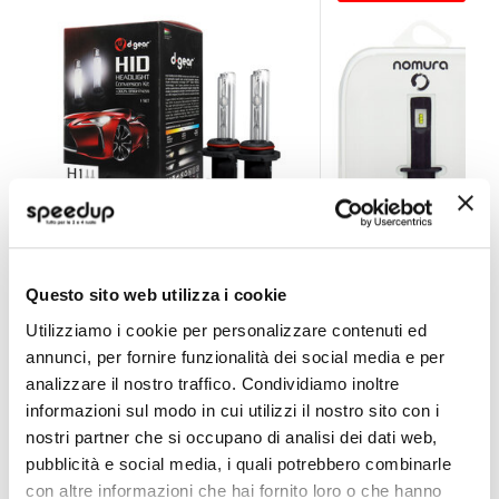
Lampadine H1 H1 - HID Canbus Xenon Kit - D-GEAR
Lampadine H1 Obsi
Questo sito web utilizza i cookie
D-GEAR
NOMURA
Utilizziamo i cookie per personalizzare contenuti ed
Bianco 6000k
Bianco H1 6000K
annunci, per fornire funzionalità dei social media e per
89,10 €
39,60 €
analizzare il nostro traffico. Condividiamo inoltre
informazioni sul modo in cui utilizzi il nostro sito con i
Spedizione gratuita!
CONSEGNA IN 48H
nostri partner che si occupano di analisi dei dati web,
pubblicità e social media, i quali potrebbero combinarle
con altre informazioni che hai fornito loro o che hanno