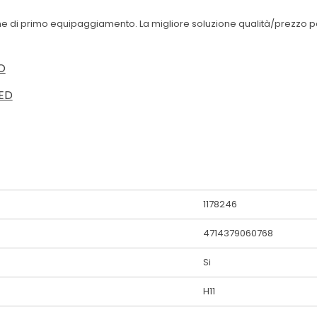
e di primo equipaggiamento. La migliore soluzione qualità/prezzo per 
O
ED
1178246
4714379060768
Si
H11