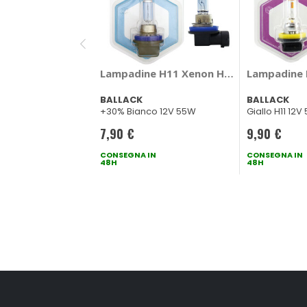
Lampadine H11 Xenon H11 - BALLACK
Lampadine 
BALLACK
BALLACK
+30% Bianco 12V 55W
Giallo H11 12V
7,90 €
9,90 €
CONSEGNA IN
CONSEGNA IN
48H
48H