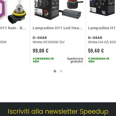
H11 Rain - BALLACK
Lampadine H11 Led Headlight Conversion K
Lampadine H11
D-GEAR
D-GEAR
 55W
White H11 6000K 12V
White H4 H/L 600
99,00 €
59,40 €
CONSEGNA IN
Spedizione
CONSEGNA IN
48H
gratuita!
48H
Iscriviti alla newsletter Speedup