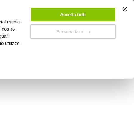
ACCEDI
CREA UN ACCOUNT
CONTATTACI
Accetta tutti
cial media
0
Carrello
l nostro
Personalizza
quali
o utilizzo
SPEEDUP MAGAZINE
Original H11 - BALLACK