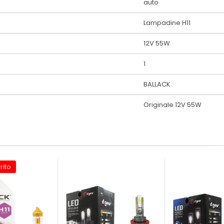
auto
Lampadine H11
12V 55W
1
BALLACK
Originale 12V 55W
rito