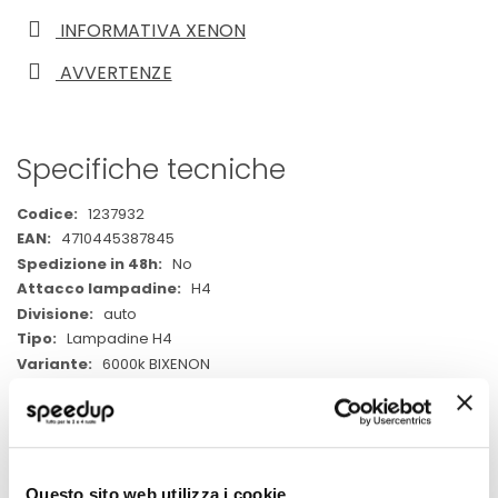
INFORMATIVA XENON
AVVERTENZE
Specifiche tecniche
Maggiori
1237932
Informazioni
4710445387845
No
H4
auto
Lampadine H4
6000k BIXENON
1
D-GEAR
Bianco 6000k BIXENON
Questo sito web utilizza i cookie