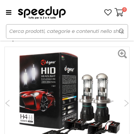
0
Carrello
Home
Auto
Illuminazione
Hid Xenon - Kit
Lampadine H4 H4 Bixenon - HID Canbus Xenon Kit - D-GEAR