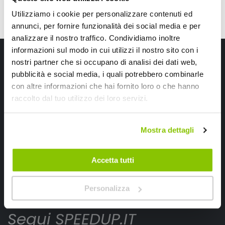
Utilizziamo i cookie per personalizzare contenuti ed
annunci, per fornire funzionalità dei social media e per
analizzare il nostro traffico. Condividiamo inoltre
informazioni sul modo in cui utilizzi il nostro sito con i
Iscriviti alla newsletter Speedup
nostri partner che si occupano di analisi dei dati web,
pubblicità e social media, i quali potrebbero combinarle
Ricevi subito uno sconto del 10% per il tuo primo acquisto online!
con altre informazioni che hai fornito loro o che hanno
raccolto dal tuo utilizzo dei loro servizi.
Mostra dettagli
Ho letto e accettato il documento
privacy policy
Accetta tutti
Iscrivimi
Personalizza
Segui SPEEDUP.IT