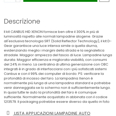
Descrizione
Il kit CANBUS HID XENON fornisce ben oltre il 300% in più di
luminosità rispetto alle normali lampadine alogene. Grazie
all'esclusiva tecnologia SRT (Solid Reflector Technology), il kit D-
Gear garantisce una luce intensa simile a quella diurna,
evidenziando meglio i margini della strada e la segnaletica
stradale. Maggior ampiezza del fascio di luce. Lampadine lunga
durata. Maggior efficienza e migliorata visibilità, con consumi
del 24% in meno. La centralina di ultima generazione con OBC
integrati è in grado di interfacciarsi con i più sofisticati sistemi
Canbus e con il 99% dei computer di bordo. PS: verificare la
profondità di incasso del faro. La lampadina Xenon è
normalmente più lunga di una lampadina standard e potrebbe
venir danneggiata se lo schermo non è sufficientemente lungo.
In quasi tutte le auto la profondità del faro è comunque
sufficiente. Normalmente acquistato in abbinata con il codice
1213579
. Il packaging potrebbe essere diverso da quello in foto
LISTA APPLICAZIONI LAMPADINE AUTO