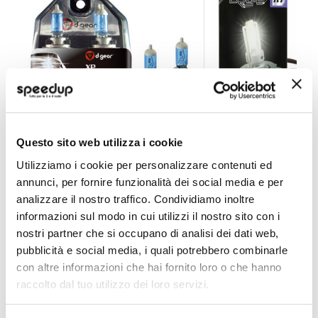
Lampadine H7 H7 - XP - Mirror White - D-GEAR
Lampadine H7 Led H
Questo sito web utilizza i cookie
Utilizziamo i cookie per personalizzare contenuti ed
D-GEAR
BRYTE
+100% Bianco 55W 4800k
Bianco H7 6000K 12V 5
annunci, per fornire funzionalità dei social media e per
analizzare il nostro traffico. Condividiamo inoltre
39,60 €
49,50 €
informazioni sul modo in cui utilizzi il nostro sito con i
CONSEGNA IN 48H
Sped
nostri partner che si occupano di analisi dei dati web,
pubblicità e social media, i quali potrebbero combinarle
con altre informazioni che hai fornito loro o che hanno
raccolto dal tuo utilizzo dei loro servizi.