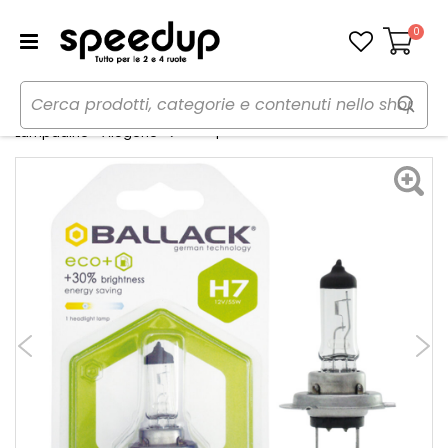
0
Carrello
Home
Auto
Illuminazione
Lampadine H7 Eco H7 - BALLACK
Lampadine - Alogene