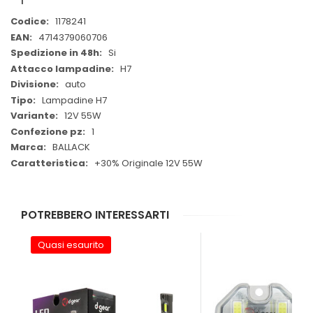
Maggiori
1178241
Informazioni
4714379060706
Si
H7
auto
Lampadine H7
12V 55W
1
BALLACK
+30% Originale 12V 55W
POTREBBERO INTERESSARTI
Quasi esaurito