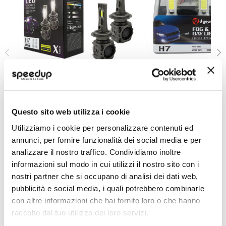
Lampadine H7 X-series Led Headlight Direct Plug - D-
Lampadine H7 Cob L
D-GEAR
D-GEAR
Questo sito web utilizza i cookie
White H7 6000K 12V
Ultra White H7 12V 20W
59,40 €
34,65 €
Utilizziamo i cookie per personalizzare contenuti ed
annunci, per fornire funzionalità dei social media e per
Spedizione gratuita!
CONSEGNA IN 48H
analizzare il nostro traffico. Condividiamo inoltre
informazioni sul modo in cui utilizzi il nostro sito con i
nostri partner che si occupano di analisi dei dati web,
pubblicità e social media, i quali potrebbero combinarle
con altre informazioni che hai fornito loro o che hanno
raccolto dal tuo utilizzo dei loro servizi.