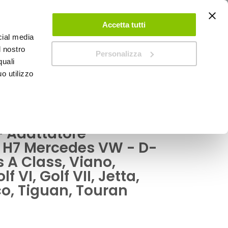
ACCEDI
CREA UN ACCOUNT
CONTATTACI
Accetta tutti
cial media
0
Carrello
l nostro
Personalizza
quali
o utilizzo
SPEEDUP MAGAZINE
I, Jetta, Passat, Scirocco, Tiguan, Touran
- Adattatore
H7 Mercedes VW - D-
A Class, Viano,
 VI, Golf VII, Jetta,
co, Tiguan, Touran