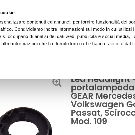
 cookie
rsonalizzare contenuti ed annunci, per fornire funzionalità dei so
raffico. Condividiamo inoltre informazioni sul modo in cui utilizzi i
e si occupano di analisi dei dati web, pubblicità e social media, i 
ltre informazioni che hai fornito loro o che hanno raccolto dal tu
OOR
per lampadine
es VW - D-GEAR Mercedes A Class, Viano, Volkswagen Golf VI, Golf VI
Led Headlight 
portalampada 
GEAR Mercedes 
Volkswagen Golf
Passat, Sciroc
Mod. 109