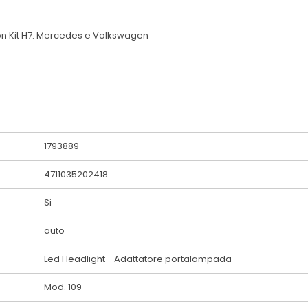
ion Kit H7. Mercedes e Volkswagen
1793889
4711035202418
Si
auto
Led Headlight - Adattatore portalampada
Mod. 109