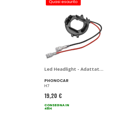
Quasi esaurito
Led Headlight - Adattatore portalampad
PHONOCAR
H7
19,20 €
CONSEGNA IN
48H