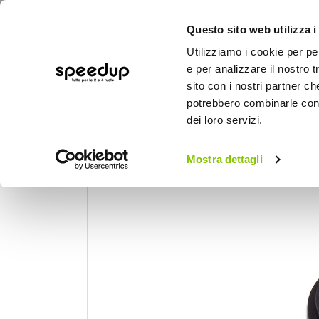
Questo sito web utilizza i
Utilizziamo i cookie per pe
e per analizzare il nostro t
sito con i nostri partner ch
potrebbero combinarle con a
AUTO
MOTO
BICI
OUTD
dei loro servizi.
Home
Auto
Illuminazione
Accessori 
Led Headlight - Adattatore portalampada H7 Merced
Mostra dettagli