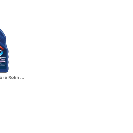
tore Rolin Si-OAT - AREXONS