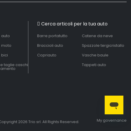
Cerca articoli per la tua auto
à auto
Barre portatutto
Catene da neve
à moto
Braccioli auto
Spazzole tergicristallo
 bici
Copriauto
Vasche baule
le taglie caschi
Tappeti auto
liamento
My governance
opyright 2026 Trio srl. All Rights Reserved.