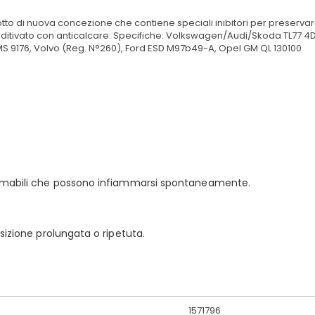
otto di nuova concezione che contiene speciali inibitori per preservar
è additivato con anticalcare. Specifiche: Volkswagen/Audi/Skoda TL77
MS 9176, Volvo (Reg. N°260), Ford ESD M97b49-A, Opel GM QL 130100
ammabili che possono infiammarsi spontaneamente.
sizione prolungata o ripetuta.
1571796