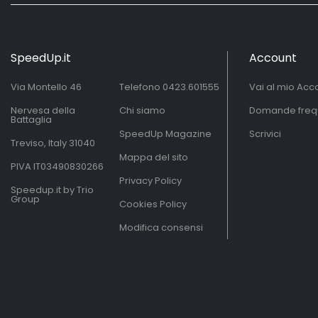
SpeedUp.it
Account
Via Montello 46
Telefono
0423.601555
Vai al mio Acc
Nervesa della
Chi siamo
Domande freq
Battaglia
SpeedUp Magazine
Scrivici
Treviso, Italy 31040
Mappa del sito
PIVA IT03490830266
Privacy Policy
Speedup.it by Trio
Group
Cookies Policy
Modifica consensi