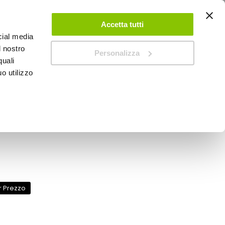
ACCEDI
CREA UN ACCOUNT
CONTATTACI
Accetta tutti
cial media
0
Carrello
l nostro
Personalizza
quali
o utilizzo
SPEEDUP MAGAZINE
ore Contra Ice - MA-
r Prezzo