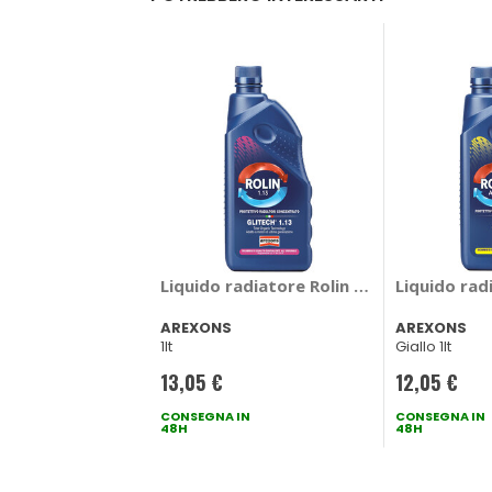
Liquido radiatore Rolin Alux Glitech 1.1
Liquido rad
AREXONS
AREXONS
1lt
Giallo 1lt
13,05 €
12,05 €
CONSEGNA IN
CONSEGNA IN
48H
48H