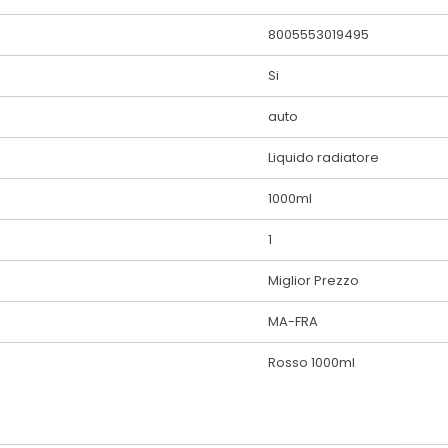
8005553019495
Si
auto
Liquido radiatore
1000ml
1
Miglior Prezzo
MA-FRA
Rosso 1000ml