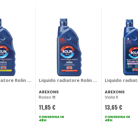
3 - AREXONS
iatore Rolin Alusil - AREXONS
Liquido radiatore Rolin Alux - AREXONS
Liquido radia
AREXONS
AREXONS
Rosso 1lt
Viola 1l
11,85 €
13,65 €
CONSEGNA IN
CONSEGNA IN
48H
48H