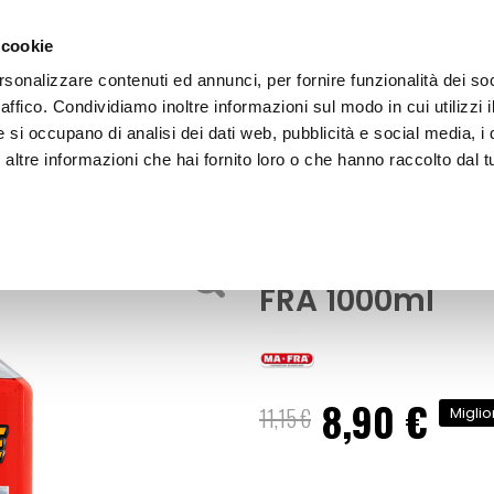
 cookie
rsonalizzare contenuti ed annunci, per fornire funzionalità dei so
raffico. Condividiamo inoltre informazioni sul modo in cui utilizzi i
e si occupano di analisi dei dati web, pubblicità e social media, i 
ltre informazioni che hai fornito loro o che hanno raccolto dal tu
OOR
Liquido radiatore Contra Ice - MA-FRA
Liquidi
Liquido radiat
FRA 1000ml
8,90 €
Prezzo
11,15 €
Miglio
speciale