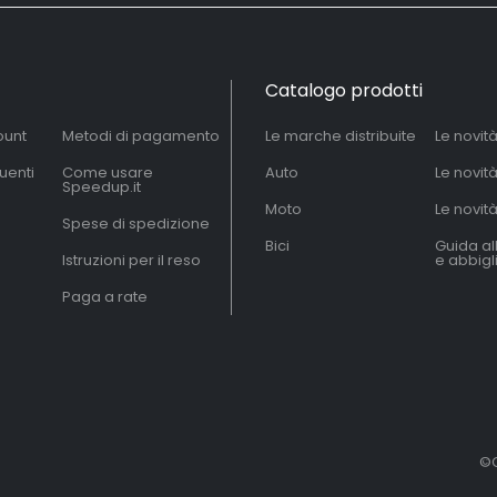
Catalogo prodotti
ount
Metodi di pagamento
Le marche distribuite
Le novit
uenti
Come usare
Auto
Le novit
Speedup.it
Moto
Le novità
Spese di spedizione
Bici
Guida al
Istruzioni per il reso
e abbig
Paga a rate
©C