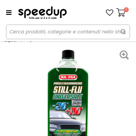
0
Carrello
Home
Auto
Manutenzione e ricambi auto
Liquido radiatore STILL FLU - MA-FRA
Liquidi