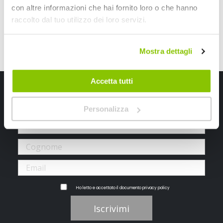
con altre informazioni che hai fornito loro o che hanno
raccolto dal tuo utilizzo dei loro servizi.
Mostra dettagli
Accetta tutti
Iscriviti alla newsletter Speedup
Ricevi subito uno sconto del 10% per il tuo primo acquisto online!
Personalizza
Ho letto e accettato il documento
privacy policy
Iscrivimi