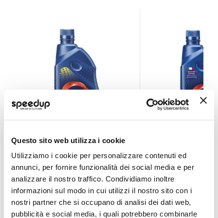
Questo sito web utilizza i cookie
Liquido radiatore Rolin Alusil - AREXONS
Liquido radiatore R
Utilizziamo i cookie per personalizzare contenuti ed
AREXONS
AREXONS
annunci, per fornire funzionalità dei social media e per
Giallo 1lt
Viola 1l
analizzare il nostro traffico. Condividiamo inoltre
12,05 €
13,65 €
informazioni sul modo in cui utilizzi il nostro sito con i
nostri partner che si occupano di analisi dei dati web,
CONSEGNA IN 48H
CONSEGNA IN 48H
pubblicità e social media, i quali potrebbero combinarle