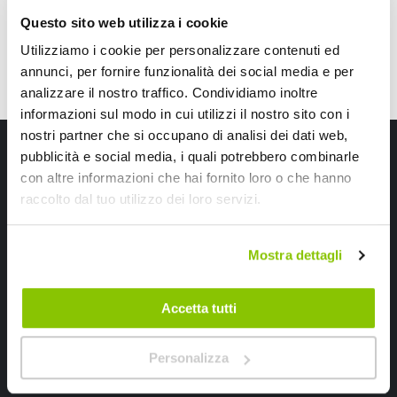
Questo sito web utilizza i cookie
Utilizziamo i cookie per personalizzare contenuti ed
annunci, per fornire funzionalità dei social media e per
analizzare il nostro traffico. Condividiamo inoltre
informazioni sul modo in cui utilizzi il nostro sito con i
nostri partner che si occupano di analisi dei dati web,
Iscriviti alla newsletter Speedup
pubblicità e social media, i quali potrebbero combinarle
con altre informazioni che hai fornito loro o che hanno
Ricevi subito uno sconto del 10% per il tuo primo acquisto online!
raccolto dal tuo utilizzo dei loro servizi.
Mostra dettagli
Accetta tutti
Ho letto e accettato il documento
privacy policy
Personalizza
Iscrivimi