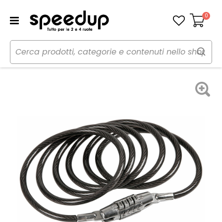
0
Carrello
Home
Bici
Accessori bici
Lucchetti e catene
Lucchetto - LAMPA