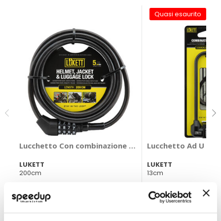
Quasi esaurito
Lucchetto Con combinazione - LUKETT
Lucchetto Ad U - L
LUKETT
LUKETT
200cm
13cm
7,95 €
9,90 €
CONSEGNA IN 48H
CONSEGNA IN 48H