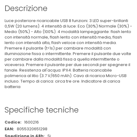
Descrizione
Luce posteriore ricaricabile USB 8 funzioni. 3 LED super-brillanti
0,5W (20 lumens). 4 intensità di luce: Eco (30%) Normale (30%) -
Medio (50%) - Alto (100%). 4 modalità lampeggiante: flash lento
con intensità normale, flash lento con intensità media, flash
lento con intensità alta, flash veloce con intensità media.
Premere il pulsante (t<1s) per cambiare modalità con
illuminazione fissa o intermittente. Premere il pulsante due volte
per cambiare dalla modalità fissa a quella intermittente o
viceversa. Premere il pulsante per due secondi per spegnere il
fanale. Resistenza all'acqua: IPX4. Batteria ricaricabile
polimerica al litio (3.7 V/650 mAh). Cavo di ricarica Micro-USB
incluso. Tempo di carica: circa tre ore. Indicatore di carica
batteria
Specifiche tecniche
Maggiori
1600216
Informazioni
8055320651298
Si