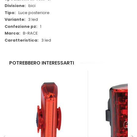
bici
Luce posteriore
3 led
1
B-RACE
3 led
POTREBBERO INTERESSARTI