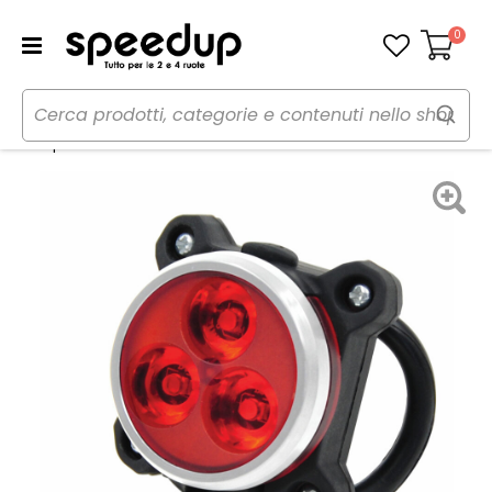
0
Carrello
Home
Bici
Accessori bici
Luci e catarifrangenti
Luce posteriore B-Race USB - B-RACE