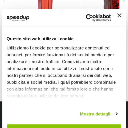
Luce posteriore Slimline - OXFORD
Luce posteriore Min
OXFORD
OXFORD
Rosso 70x25x25mm
15 lumen
Questo sito web utilizza i cookie
22,75 €
15,80 €
Utilizziamo i cookie per personalizzare contenuti ed
CONSEGNA IN 48H
CONSEGNA IN 48H
annunci, per fornire funzionalità dei social media e per
analizzare il nostro traffico. Condividiamo inoltre
informazioni sul modo in cui utilizzi il nostro sito con i
nostri partner che si occupano di analisi dei dati web,
pubblicità e social media, i quali potrebbero combinarle
con altre informazioni che hai fornito loro o che hanno
raccolto dal tuo utilizzo dei loro servizi.
Iscriviti alla newsletter Speedup
Mostra dettagli
Ricevi subito uno sconto del 10% per il tuo primo acquisto online!