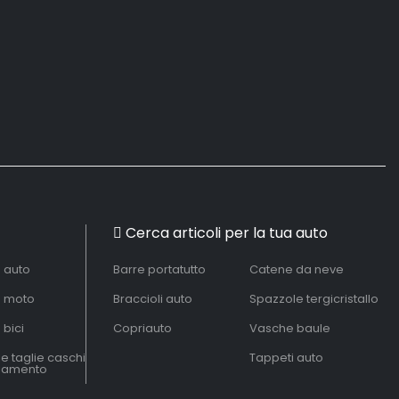
Cerca articoli per la tua auto
à auto
Barre portatutto
Catene da neve
à moto
Braccioli auto
Spazzole tergicristallo
 bici
Copriauto
Vasche baule
le taglie caschi
Tappeti auto
liamento