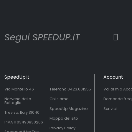
Segui SPEEDUP.IT
SpeedUp.it
Account
Via Montello 46
Telefono
0423.601555
Vai al mio Acc
Nervesa della
Chi siamo
Domande freq
Battaglia
SpeedUp Magazine
Scrivici
Treviso, Italy 31040
Mappa del sito
PIVA IT03490830266
Privacy Policy
Speedup.it by Trio