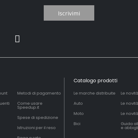
Iscrivimi
Catalogo prodotti
ount
Metodi di pagamento
Le marche distribuite
Le novit
uenti
Come usare
Auto
Le novit
Speedup.it
Moto
Le novità
Spese di spedizione
Bici
Guida al
Istruzioni per il reso
e abbig
Paga a rate