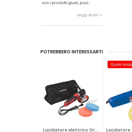
con i prodotti giusti, puoi
ottenere un risultato
professionale per la tua auto.
Leggi di piu' »
POTREBBERO INTERESSARTI
Quasi esau
Lucidatore elettrico Orbitale Pro - AU
Lucidatore 