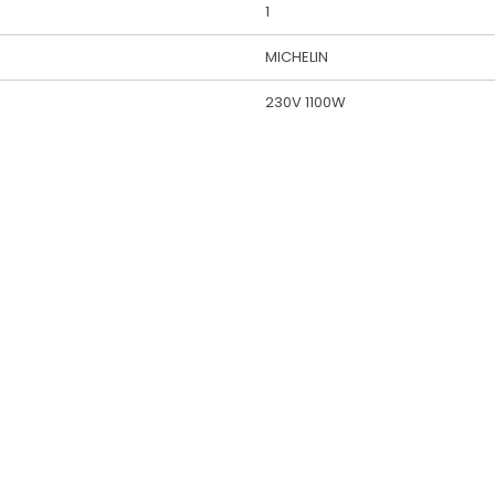
1
MICHELIN
230V 1100W