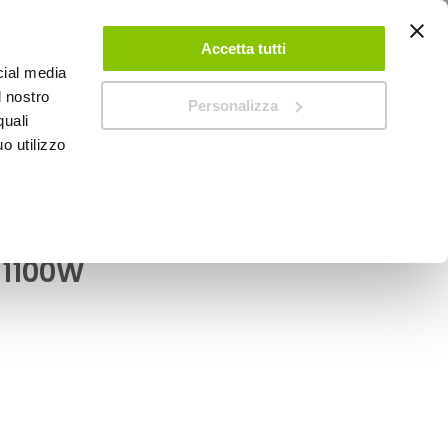
ACCEDI
CREA UN ACCOUNT
CONTATTACI
Accetta tutti
cial media
0
Carrello
l nostro
Personalizza
quali
o utilizzo
SPEEDUP MAGAZINE
trico Professionale -
 1100W