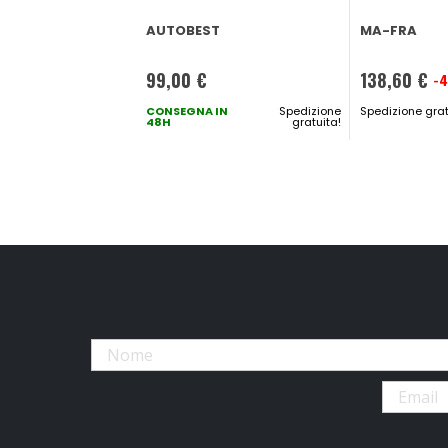
AUTOBEST
MA-FRA
99,00 €
138,60 €
-
Prezzo
CONSEGNA IN
Spedizione
speciale
Spedizione grat
48H
gratuita!