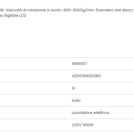
0W. Velocità di rotazione a vuoto: 600-3000g/min. Diametro del disc
ay digitale LCD
1659007
4250116820382
Si
auto
Lucidatore elettrico
230V 1100W