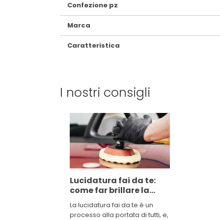
Confezione pz
Marca
Caratteristica
I nostri consigli
Lucidatura fai da te:
come far brillare la
propria auto
La lucidatura fai da te è un
processo alla portata di tutti, e,