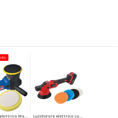
rito
TOBEST
elettrico Maniac - EASYTECH - MA-FRA
Lucidatore elettrico Lucidatrice orbitale