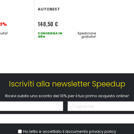
AUTOBEST
148,50 €
49%
uita!
CONSEGNA IN
Spedizione
48H
gratuita!
Iscriviti alla newsletter Speedup
Ricevi subito uno sconto del 10% per il tuo primo acquisto online!
Ho letto e accettato il documento
privacy policy