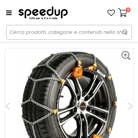
0
Carrello
Home
Auto
Inverno
Catene neve
Catene da neve M45 Clack&Go SETTE 7mm