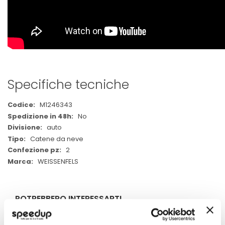
Specifiche tecniche
Maggiori
M1246343
Informazioni
No
auto
Catene da neve
2
WEISSENFELS
POTREBBERO INTERESSARTI
Miglior Prezzo