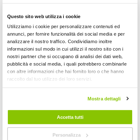
Questo sito web utilizza i cookie
Utilizziamo i cookie per personalizzare contenuti ed
annunci, per fornire funzionalità dei social media e per
analizzare il nostro traffico. Condividiamo inoltre
informazioni sul modo in cui utilizzi il nostro sito con i
nostri partner che si occupano di analisi dei dati web,
pubblicità e social media, i quali potrebbero combinarle
con altre informazioni che hai fornito loro o che hanno
raccolto dal tuo utilizzo dei loro servizi.
Catene da neve RTS 13mm
Catene da neve XG
WEISSENFELS
KONIG
Mostra dettagli
179,20 €
A partire da
161,35 €
Accetta tutti
Spedizione gratuita!
Spedizione gratuita!
Personalizza