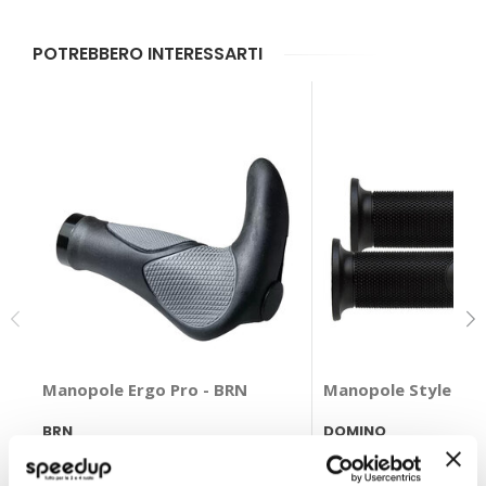
POTREBBERO INTERESSARTI
Manopole Ergo Pro - BRN
Manopole Style - 
BRN
DOMINO
Nere 140mm
Gomma termoplastica
23,75 €
10,85 €