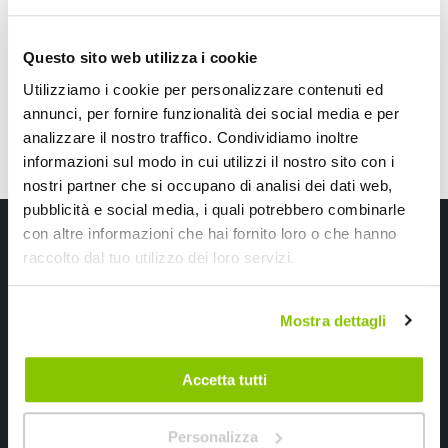
CONSEGNA IN 48H
Questo sito web utilizza i cookie
Utilizziamo i cookie per personalizzare contenuti ed
annunci, per fornire funzionalità dei social media e per
analizzare il nostro traffico. Condividiamo inoltre
informazioni sul modo in cui utilizzi il nostro sito con i
nostri partner che si occupano di analisi dei dati web,
pubblicità e social media, i quali potrebbero combinarle
Iscriviti alla newsletter Speedup
con altre informazioni che hai fornito loro o che hanno
raccolto dal tuo utilizzo dei loro servizi.
Ricevi subito uno sconto del 10% per il tuo primo acquisto online!
Mostra dettagli
Accetta tutti
Personalizza
Ho letto e accettato il documento
privacy policy