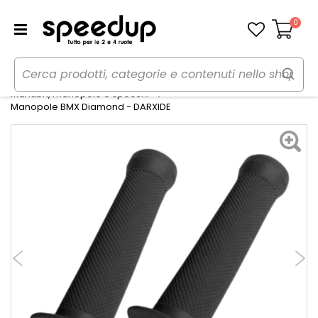
0
Carrello
Home
Bici
Componenti e parti
Manubri, manopole e specchi
Manopole BMX Diamond - DARXIDE