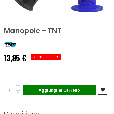
Manopole - TNT
13,85 €
Quasi esaurito
Aggiungi al Carrello