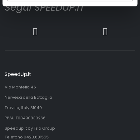
Segui SPEEDUP.IT
SpeedUp.it
Via Montello 46
Nervesa della Battaglia
Treviso, Italy 31040
PIVA IT03490830266
Speedup.it by Trio Group
Telefono
0423.601555