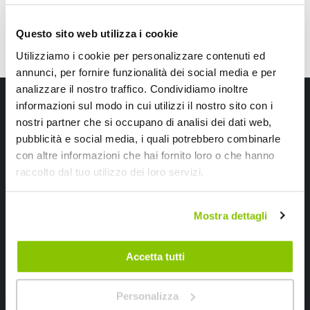
Questo sito web utilizza i cookie
Utilizziamo i cookie per personalizzare contenuti ed
annunci, per fornire funzionalità dei social media e per
analizzare il nostro traffico. Condividiamo inoltre
Iscriviti alla newsletter Speedup
informazioni sul modo in cui utilizzi il nostro sito con i
nostri partner che si occupano di analisi dei dati web,
Ricevi subito uno sconto del 10% per il tuo primo acquisto online!
pubblicità e social media, i quali potrebbero combinarle
con altre informazioni che hai fornito loro o che hanno
raccolto dal tuo utilizzo dei loro servizi.
Mostra dettagli
Ho letto e accettato il documento
privacy policy
Accetta tutti
Iscrivimi
Personalizza