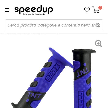
0
Carrello
Home
Moto
Estetica e protezioni moto
Manopole - TNT
Manopole ed accessori