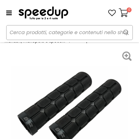
0
Carrello
Home
Bici
Componenti e parti
Manopole Rubber - B-RACE
Manubri, manopole e specchi