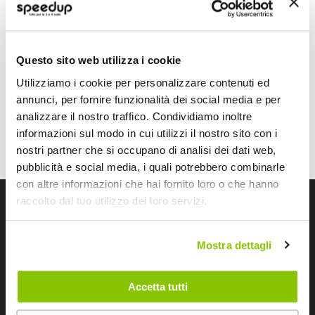
DOMINO
BARRACUDA
Gomma termoplastica
Nero/rosso Lungh.120
bicomponente Nero/grigio
21,35 €
14,80 €
120/125mm
Questo sito web utilizza i cookie
CONSEGNA IN 48H
CONSEGNA IN 48H
Utilizziamo i cookie per personalizzare contenuti ed
annunci, per fornire funzionalità dei social media e per
analizzare il nostro traffico. Condividiamo inoltre
informazioni sul modo in cui utilizzi il nostro sito con i
nostri partner che si occupano di analisi dei dati web,
pubblicità e social media, i quali potrebbero combinarle
con altre informazioni che hai fornito loro o che hanno
Iscriviti alla newsletter Speedup
raccolto dal tuo utilizzo dei loro servizi.
Ricevi subito uno sconto del 10% per il tuo primo acquisto online!
Mostra dettagli
Accetta tutti