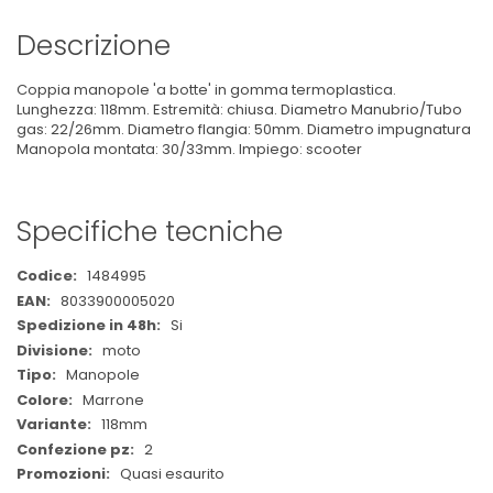
Descrizione
Coppia manopole 'a botte' in gomma termoplastica.
Lunghezza: 118mm. Estremità: chiusa. Diametro Manubrio/Tubo
gas: 22/26mm. Diametro flangia: 50mm. Diametro impugnatura
Manopola montata: 30/33mm. Impiego: scooter
Specifiche tecniche
Maggiori
1484995
Informazioni
8033900005020
Si
moto
Manopole
Marrone
118mm
2
Quasi esaurito