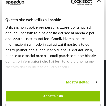
DOMINO
DOMINO
Gomma termoplastica Nero 128mm
Gomma termoplastica
13,45 €
21,35 €
CONSEGNA IN 48H
CONSEGNA IN 48H
Questo sito web utilizza i cookie
Utilizziamo i cookie per personalizzare contenuti ed
annunci, per fornire funzionalità dei social media e per
analizzare il nostro traffico. Condividiamo inoltre
informazioni sul modo in cui utilizzi il nostro sito con i
nostri partner che si occupano di analisi dei dati web,
pubblicità e social media, i quali potrebbero combinarle
con altre informazioni che hai fornito loro o che hanno
Iscriviti alla newsletter Speedup
raccolto dal tuo utilizzo dei loro servizi.
Ricevi subito uno sconto del 10% per il tuo primo acquisto online!
Mostra dettagli
Accetta tutti