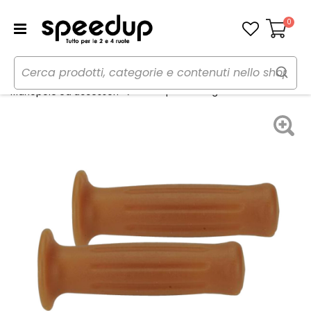
0
Carrello
Home
Moto
Estetica e protezioni moto
Manopole Vintage - DOMINO
Manopole ed accessori