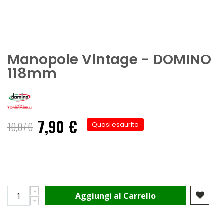
Manopole Vintage - DOMINO
118mm
7,90 €
Prezzo
10,07 €
Quasi esaurito
speciale
Aggiungi al Carrello