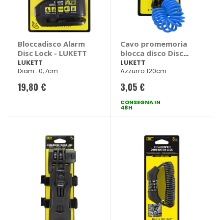
Bloccadisco Alarm
Cavo promemoria
Disc Lock - LUKETT
blocca disco Disc
Lock Reminder -
LUKETT
LUKETT
Diam.: 0,7cm
Azzurro 120cm
LUKETT
19,80 €
3,05 €
CONSEGNA IN
48H