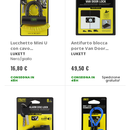
Lucchetto Mini U
Antifurto blocca
con cavo
porte Van Door
promemoria -
Lock - LUKETT
LUKETT
LUKETT
Nero/giallo
LUKETT
16,80 €
49,50 €
CONSEGNA IN
CONSEGNA IN
Spedizione
48H
48H
gratuita!