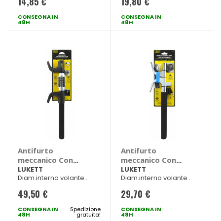
14,85 €
19,80 €
CONSEGNA IN
CONSEGNA IN
48H
48H
Antifurto
Antifurto
meccanico Con
meccanico Con
combinazione -
martello - LUKETT
LUKETT
LUKETT
Diam.interno volante
Diam.interno volante
LUKETT
17>43cm
20>34cm
49,50 €
29,70 €
CONSEGNA IN
Spedizione
CONSEGNA IN
48H
gratuita!
48H