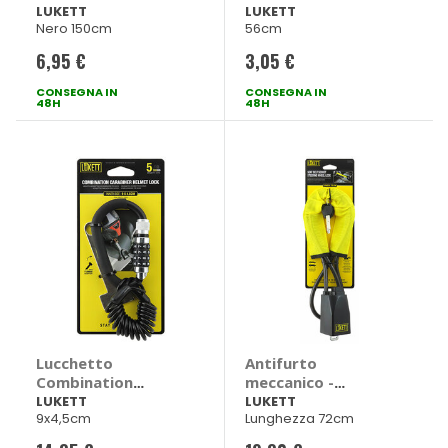
combinazione -
LUKETT
LUKETT
Nero 150cm
56cm
LUKETT
6,95 €
3,05 €
CONSEGNA IN
CONSEGNA IN
48H
48H
Lucchetto
Antifurto
Combination
meccanico -
Carabiner Helmet
LUKETT
LUKETT
LUKETT
9x4,5cm
Lunghezza 72cm
Lock - LUKETT