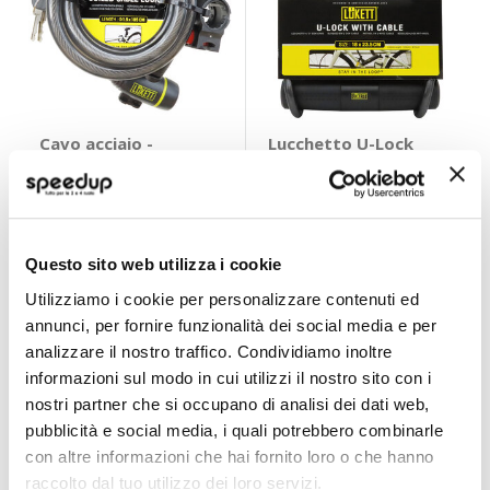
Cavo acciaio -
Lucchetto U-Lock
LUKETT
With Cable -
LUKETT
LUKETT
LUKETT
Nero 185cm
8,95 €
29,70 €
Questo sito web utilizza i cookie
CONSEGNA IN
CONSEGNA IN
48H
48H
Utilizziamo i cookie per personalizzare contenuti ed
annunci, per fornire funzionalità dei social media e per
analizzare il nostro traffico. Condividiamo inoltre
informazioni sul modo in cui utilizzi il nostro sito con i
nostri partner che si occupano di analisi dei dati web,
pubblicità e social media, i quali potrebbero combinarle
con altre informazioni che hai fornito loro o che hanno
raccolto dal tuo utilizzo dei loro servizi.