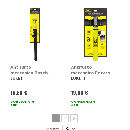
Antifurto
Antifurto
meccanico Baseball
meccanico Rotary
Bat Style - LUKETT
Steering Wheel
LUKETT
LUKETT
Lock - LUKETT
16,80 €
19,80 €
CONSEGNA IN
CONSEGNA IN
48H
48H
Pagina
Attualmente stai leggendo la pagina
Pagina
Pagina
Avanti
1
2
Mostra