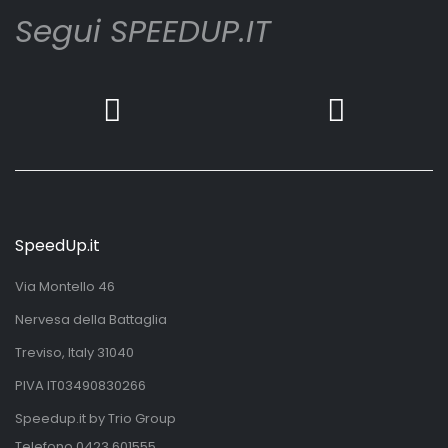
Segui SPEEDUP.IT
SpeedUp.it
Via Montello 46
Nervesa della Battaglia
Treviso, Italy 31040
PIVA IT03490830266
Speedup.it by Trio Group
Telefono
0423.601555