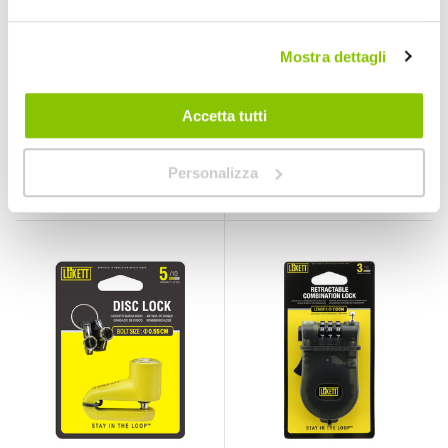
Mostra dettagli
Blocca leve -
Bloccadisco -
LUKETT
LUKETT
LUKETT
LUKETT
Accetta tutti
Giallo 10mm
19,80 €
12,85 €
Personalizza
CONSEGNA IN
CONSEGNA IN
48H
48H