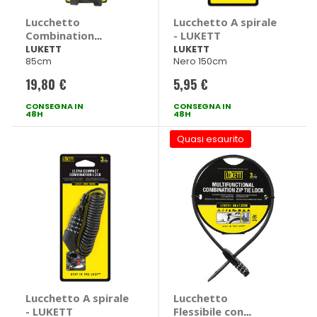
Lucchetto
Lucchetto A spirale
Combination
- LUKETT
Folding Lock -
LUKETT
LUKETT
85cm
Nero 150cm
LUKETT
19,80 €
5,95 €
CONSEGNA IN
CONSEGNA IN
48H
48H
Quasi esaurito
Lucchetto A spirale
Lucchetto
- LUKETT
Flessibile con