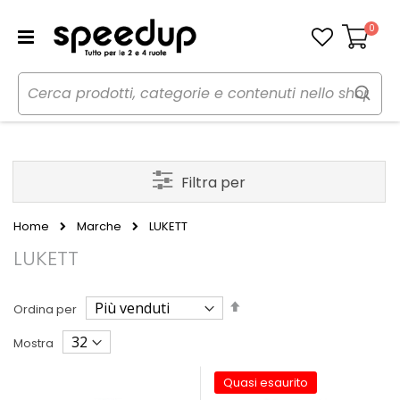
0
Carrello
Filtra per
Home
Marche
LUKETT
LUKETT
Imposta
Ordina per
la
direzione
Mostra
decrescente
Quasi esaurito