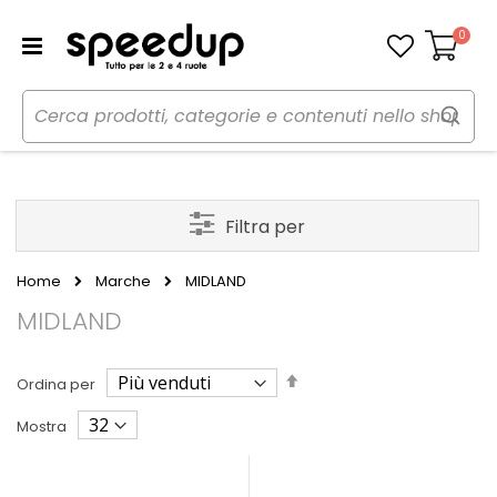
0
Carrello
Filtra per
Home
Marche
MIDLAND
MIDLAND
Imposta
Ordina per
la
direzione
Mostra
decrescente