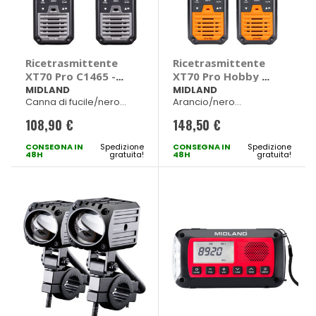
Ricetrasmittente
Ricetrasmittente
XT70 Pro C1465 -
XT70 Pro Hobby &
MIDLAND
Work C1465.1 -
MIDLAND
MIDLAND
Canna di fucile/nero
Arancio/nero
MIDLAND
53x120x35mm 123g
53x120x35mm 123g
108,90 €
148,50 €
CONSEGNA IN
Spedizione
CONSEGNA IN
Spedizione
48H
gratuita!
48H
gratuita!