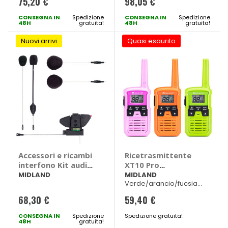
75,20 €
98,05 €
CONSEGNA IN
Spedizione
CONSEGNA IN
Spedizione
48H
gratuita!
48H
gratuita!
Nuovi arrivi
Quasi esaurito
Accessori e ricambi
Ricetrasmittente
interfono Kit audio
XT10 Pro
per BT Pro e BT
Multicolor 3 Radio -
MIDLAND
MIDLAND
Verde/arancio/fucsia
Mesh - MIDLAND
MIDLAND
48x29x90mm 75gr
68,30 €
59,40 €
CONSEGNA IN
Spedizione
Spedizione gratuita!
48H
gratuita!