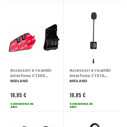
Accessori e ricambi
Accessori e ricambi
interfono C1505
interfono C1510
Sistema di
Microfono -
MIDLAND
MIDLAND
fissaggio -
MIDLAND
MIDLAND
18,85 €
18,85 €
CONSEGNA IN
CONSEGNA IN
48H
48H