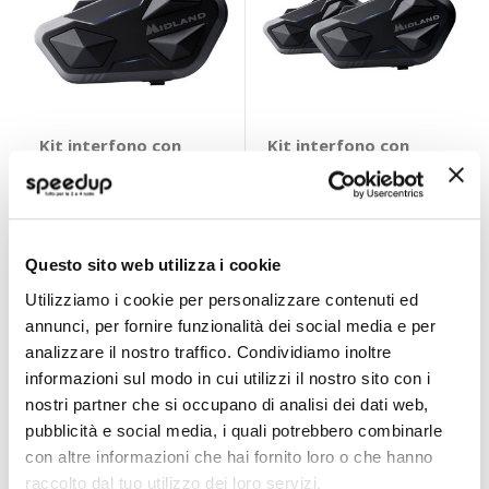
Kit interfono con
Kit interfono con
Bluetooth BTR1
Bluetooth BTR1
Intercom -
Intercom Twin -
MIDLAND
MIDLAND
Singolo
Doppio
MIDLAND
MIDLAND
153,45 €
267,30 €
Questo sito web utilizza i cookie
CONSEGNA IN
Spedizione
CONSEGNA IN
Spedizione
48H
gratuita!
48H
gratuita!
Utilizziamo i cookie per personalizzare contenuti ed
annunci, per fornire funzionalità dei social media e per
analizzare il nostro traffico. Condividiamo inoltre
informazioni sul modo in cui utilizzi il nostro sito con i
nostri partner che si occupano di analisi dei dati web,
pubblicità e social media, i quali potrebbero combinarle
con altre informazioni che hai fornito loro o che hanno
raccolto dal tuo utilizzo dei loro servizi.