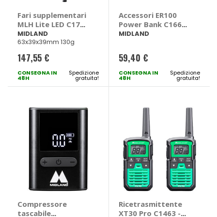
Fari supplementari
Accessori ER100
MLH Lite LED C1700
Power Bank C1665
- MIDLAND
- MIDLAND
MIDLAND
MIDLAND
63x39x39mm 130g
147,55 €
59,40 €
CONSEGNA IN
Spedizione
CONSEGNA IN
Spedizione
48H
gratuita!
48H
gratuita!
Compressore
Ricetrasmittente
tascabile
XT30 Pro C1463 -