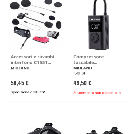
Accessori e ricambi
Compressore
interfono C1551
tascabile
Kit audio completo
Enerpump power
MIDLAND
MIDLAND
150PSI
- MIDLAND
bank - MIDLAND
58,45 €
49,50 €
Spedizione gratuita!
Attualmente non disponibile