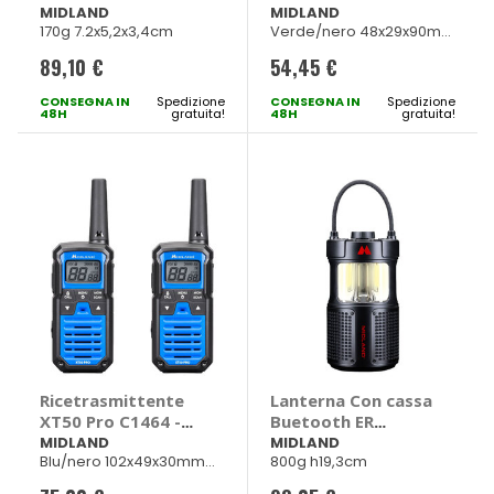
Enerpump Mini
MIDLAND
MIDLAND
MIDLAND
170g 7.2x5,2x3,4cm
Verde/nero 48x29x90mm
power bank -
83g
MIDLAND
89,10 €
54,45 €
CONSEGNA IN
Spedizione
CONSEGNA IN
Spedizione
48H
gratuita!
48H
gratuita!
Ricetrasmittente
Lanterna Con cassa
XT50 Pro C1464 -
Buetooth ER
MIDLAND
Lantern - MIDLAND
MIDLAND
MIDLAND
Blu/nero 102x49x30mm
800g h19,3cm
94g