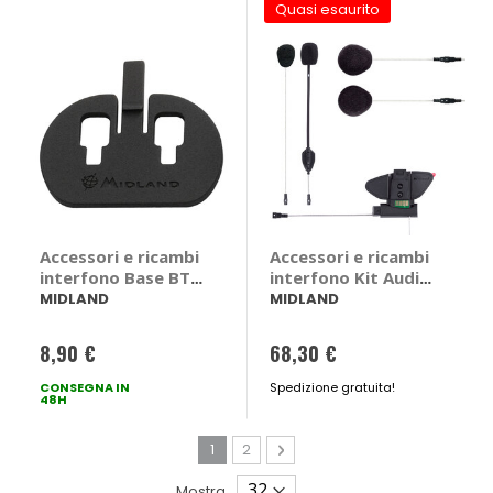
Quasi esaurito
Accessori e ricambi
Accessori e ricambi
interfono Base BTX
interfono Kit Audio
- MIDLAND
BT Pro - MIDLAND
MIDLAND
MIDLAND
8,90 €
68,30 €
CONSEGNA IN
Spedizione gratuita!
48H
Pagina
Attualmente stai leggendo la pagina
Pagina
Pagina
Avanti
1
2
Mostra