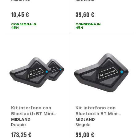
MIDLAND
Audio kit 22.06 -
MIDLAND
10,45 €
39,60 €
CONSEGNA IN
CONSEGNA IN
48H
48H
Kit interfono con
Kit interfono con
Bluetooth BT Mini -
Bluetooth BT Mini -
MIDLAND
MIDLAND
MIDLAND
MIDLAND
Doppio
Singolo
173,25 €
99,00 €