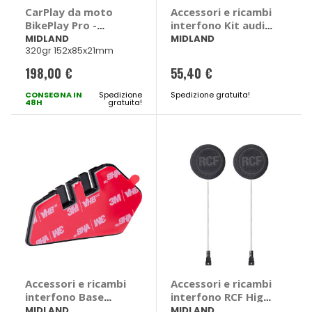
CarPlay da moto
Accessori e ricambi
BikePlay Pro -
interfono Kit audio
MIDLAND
completo C1439.02
MIDLAND
MIDLAND
320gr 152x85x21mm
- MIDLAND
198,00 €
55,40 €
CONSEGNA IN
Spedizione
Spedizione gratuita!
48H
gratuita!
Accessori e ricambi
Accessori e ricambi
interfono Base
interfono RCF High
fissaggio adesiva -
Definition Sound
MIDLAND
MIDLAND