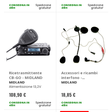
CONSEGNA IN
Spedizione
CONSEGNA IN
Spedizione
48H
gratuita!
48H
gratuita!
Ricetrasmittente
Accessori e ricambi
CB-GO - MIDLAND
interfono -
MIDLAND
MIDLAND
MIDLAND
Alimentazione 13,2V
108,90 €
18,85 €
CONSEGNA IN
Spedizione
CONSEGNA IN
48H
gratuita!
48H