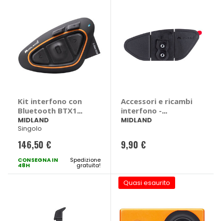
Kit interfono con
Accessori e ricambi
Bluetooth BTX1
interfono -
PRO S - MIDLAND
MIDLAND
MIDLAND
MIDLAND
Singolo
146,50 €
9,90 €
CONSEGNA IN
Spedizione
48H
gratuita!
Quasi esaurito