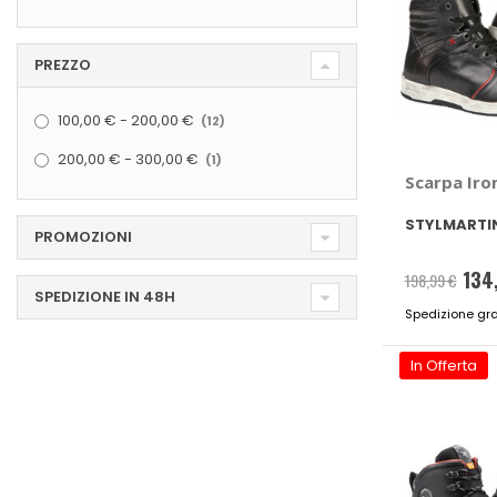
PREZZO
elementi
100,00 €
-
200,00 €
12
elemento
200,00 €
-
300,00 €
1
Scarpa Iro
STYLMARTI
PROMOZIONI
134
198,99 €
SPEDIZIONE IN 48H
Spedizione gra
In Offerta