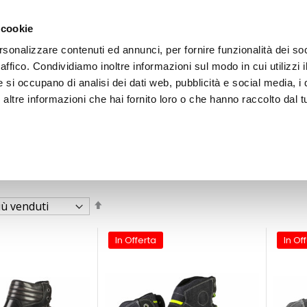
 cookie
rsonalizzare contenuti ed annunci, per fornire funzionalità dei so
raffico. Condividiamo inoltre informazioni sul modo in cui utilizzi i
e si occupano di analisi dei dati web, pubblicità e social media, i 
ltre informazioni che hai fornito loro o che hanno raccolto dal tu
OOR
Imposta
la
direzione
decrescente
In Offerta
In Of