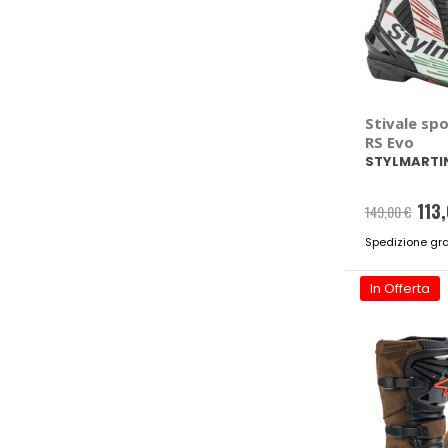
Stivale sp
RS Evo
STYLMARTI
113
149,00 €
Spedizione gra
In Offerta