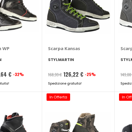
n WP
Scarpa Kansas
Scar
N
STYLMARTIN
STYL
,64 €
126,22 €
-32%
-25%
168,99 €
149,00
tuita!
Spedizione gratuita!
Spediz
In Offerta
In Of