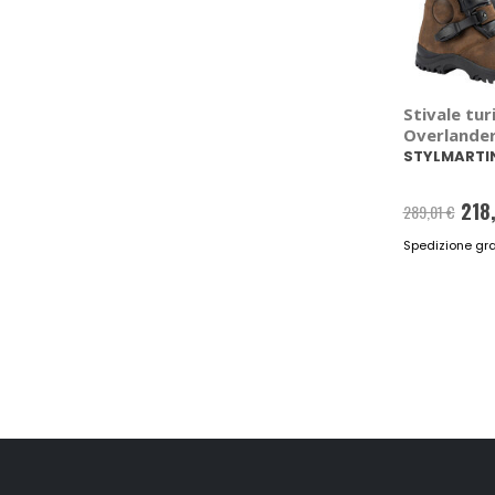
Stivale tu
Overlande
STYLMARTI
218
289,01 €
Spedizione gra