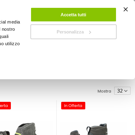
ACCEDI
CREA UN ACCOUNT
CONTATTACI
Accetta tutti
cial media
0
Carrello
l nostro
Personalizza
quali
o utilizzo
SPEEDUP MAGAZINE
Mostra
ferta
In Offerta