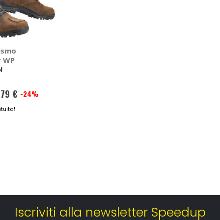
rismo
r WP
N
,79 €
-24%
tuita!
Iscriviti alla newsletter Speedup