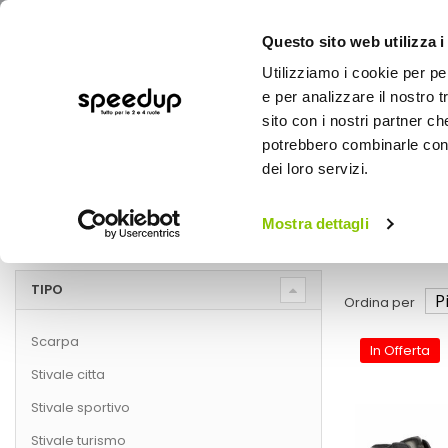
Questo sito web utilizza i
Utilizziamo i cookie per pe
e per analizzare il nostro t
sito con i nostri partner ch
potrebbero combinarle con a
AUTO
MOTO
BICI
OUTD
dei loro servizi.
Home
Marche
STYLMARTIN
Mostra dettagli
STYLMARTIN
TIPO
Ordina per
Scarpa
In Offerta
Stivale citta
Stivale sportivo
Stivale turismo