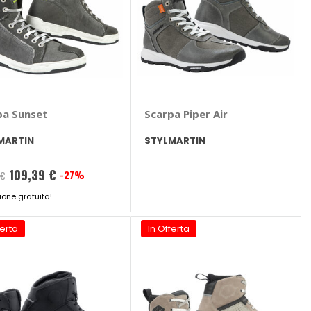
pa Sunset
Scarpa Piper Air
MARTIN
STYLMARTIN
109,39 €
-27%
 €
ione gratuita!
ferta
In Offerta