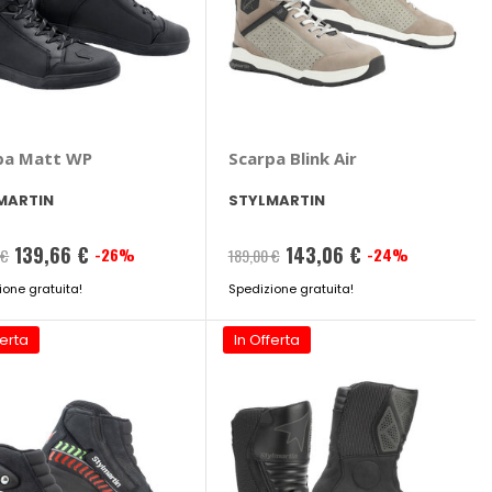
pa Matt WP
Scarpa Blink Air
MARTIN
STYLMARTIN
139,66 €
143,06 €
-26%
-24%
 €
189,00 €
ione gratuita!
Spedizione gratuita!
ferta
In Offerta