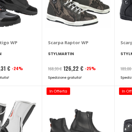
rtigo WP
Scarpa Raptor WP
Scar
N
STYLMARTIN
STYL
,31 €
126,22 €
-24%
-25%
168,99 €
189,00
tuita!
Spedizione gratuita!
Spediz
In Offerta
In Of