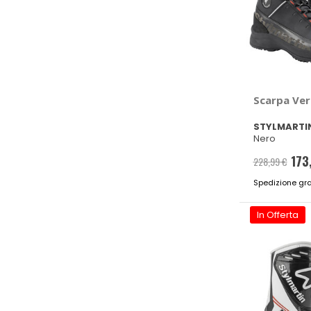
Scarpa Ve
STYLMARTI
Nero
173
228,99 €
Spedizione gra
In Offerta