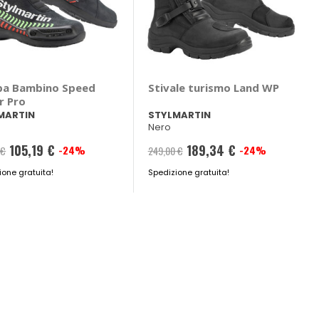
pa Bambino Speed
Stivale turismo Land WP
r Pro
MARTIN
STYLMARTIN
Nero
105,19 €
189,34 €
-24%
-24%
 €
249,00 €
ione gratuita!
Spedizione gratuita!