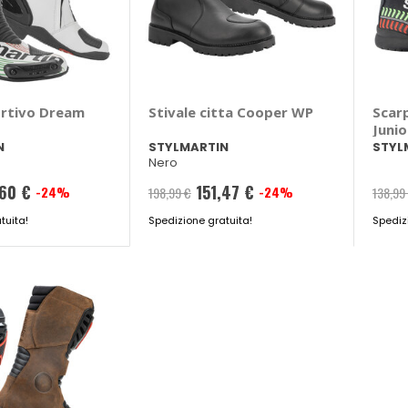
ortivo Dream
Stivale citta Cooper WP
Scar
Junio
N
STYLMARTIN
STYL
Nero
,60 €
151,47 €
-24%
-24%
198,99 €
138,99
tuita!
Spedizione gratuita!
Spediz