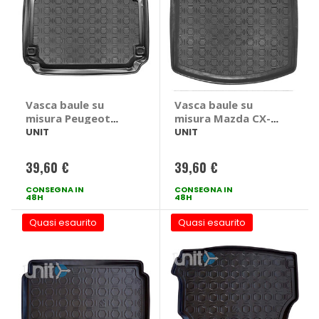
Vasca baule su
Vasca baule su
misura Peugeot
misura Mazda CX-5
308 2V 2013>2021 -
II 2017> - UNIT
UNIT
UNIT
UNIT Peugeot 308
Mazda CX-5 II 2017
2V 2013 > 2021 3/5
>
39,60 €
39,60 €
porte
CONSEGNA IN
CONSEGNA IN
48H
48H
Quasi esaurito
Quasi esaurito