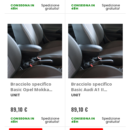
CONSEGNA IN
Spedizione
CONSEGNA IN
Spedizione
48H
gratuita!
48H
gratuita!
Bracciolo specifico
Bracciolo specifico
Basic Opel Mokka
Basic Audi A1 II
2020> - UNIT Opel
2018> - UNIT Audi
UNIT
UNIT
Mokka 2020 >
A1 II 2018 >
89,10 €
89,10 €
CONSEGNA IN
Spedizione
CONSEGNA IN
Spedizione
48H
gratuita!
48H
gratuita!