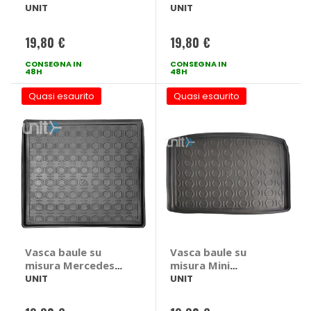
2021> - UNIT DS
2013> - UNIT Bmw
UNIT
UNIT
DS9 2021 >
i3 L01 2013 >
19,80 €
19,80 €
CONSEGNA IN
CONSEGNA IN
48H
48H
Quasi esaurito
Quasi esaurito
Vasca baule su
Vasca baule su
misura Mercedes
misura Mini
GLE W167 2019> -
Countryman II F60
UNIT
UNIT
UNIT Mercedes GLE
2017> - UNIT Mini
W167 2019 >
Countryman II F60