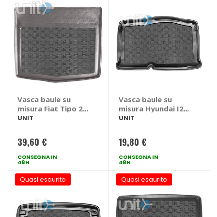
Vasca baule su
Vasca baule su
misura Fiat Tipo 2V
misura Hyundai I20
5P 2016> - UNIT
VERSIONE CLASSICA
UNIT
UNIT
Fiat Tipo 2V 5P
2015> - UNIT
2016 >
Hyundai I20
39,60 €
19,80 €
VERSIONE CLASSICA
2015 >
CONSEGNA IN
CONSEGNA IN
48H
48H
Quasi esaurito
Quasi esaurito