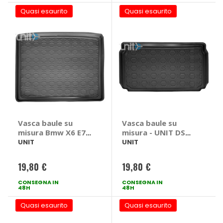
Quasi esaurito
Quasi esaurito
Vasca baule su
Vasca baule su
misura Bmw X6 E71
misura - UNIT DS
2008>2013 - UNIT
DS3
UNIT
UNIT
Bmw X6 E71 2008 >
2013
19,80 €
19,80 €
CONSEGNA IN
CONSEGNA IN
48H
48H
Quasi esaurito
Quasi esaurito