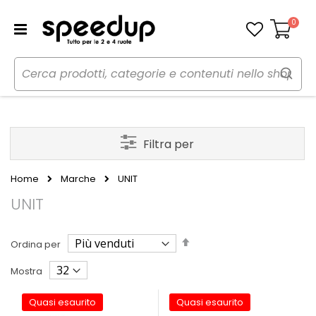
0
Carrello
Filtra per
Home
Marche
UNIT
UNIT
Imposta
Ordina per
la
direzione
Mostra
decrescente
Quasi esaurito
Quasi esaurito