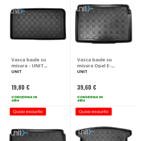
Vasca baule su
Vasca baule su
misura - UNIT
misura Opel E-
Renault Zoe
Corsa F HB Electric
UNIT
UNIT
2019> - UNIT Opel
E-Corsa F HB
19,80 €
39,60 €
Electric 2019 >
CONSEGNA IN
CONSEGNA IN
48H
48H
Quasi esaurito
Quasi esaurito