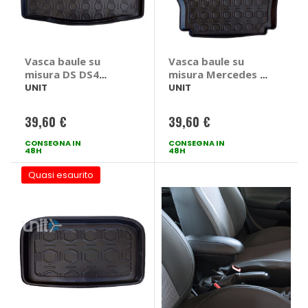
Vasca baule su
Vasca baule su
misura DS DS4
misura Mercedes C
Crossback E-Tense
Class W206 berlina
UNIT
UNIT
Hybrid 2021> -
2022> - UNIT
UNIT DS DS4
Mercedes C Class
39,60 €
39,60 €
Crossback E-Tense
W206 berlina 2022
Hybrid 2021 >
>
CONSEGNA IN
CONSEGNA IN
48H
48H
Quasi esaurito