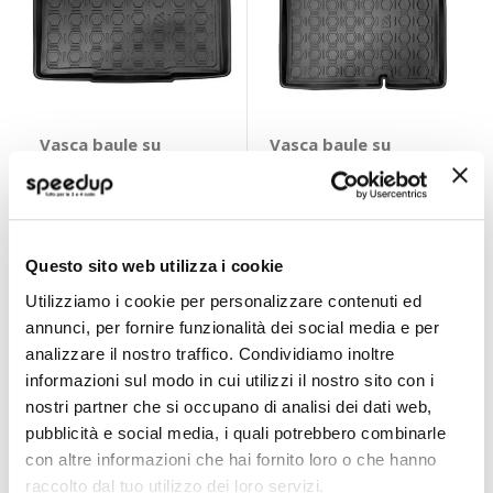
Vasca baule su
Vasca baule su
misura Peugeot E-
misura Volkswagen
208 HB Electric
ID 3 2020> - UNIT
UNIT
UNIT
2019> - UNIT
Volkswagen ID 3
Peugeot E-208 HB
2020 > Pianale
19,80 €
19,80 €
Electric 2019 >
superiore
Questo sito web utilizza i cookie
CONSEGNA IN
CONSEGNA IN
48H
48H
Utilizziamo i cookie per personalizzare contenuti ed
Quasi esaurito
Quasi esaurito
annunci, per fornire funzionalità dei social media e per
analizzare il nostro traffico. Condividiamo inoltre
informazioni sul modo in cui utilizzi il nostro sito con i
nostri partner che si occupano di analisi dei dati web,
pubblicità e social media, i quali potrebbero combinarle
con altre informazioni che hai fornito loro o che hanno
raccolto dal tuo utilizzo dei loro servizi.