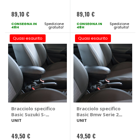
UNIT Ford
Volkswagen T-
Ecosport II 2017 >
Cross
89,10 €
89,10 €
CONSEGNA IN
Spedizione
CONSEGNA IN
Spedizione
48H
gratuita!
48H
gratuita!
Quasi esaurito
Quasi esaurito
Bracciolo specifico
Bracciolo specifico
Basic Suzuki S-
Basic Bmw Serie 2
Cross 2015>2019 -
Coupe F22 2014> -
UNIT
UNIT
UNIT Suzuki S-
UNIT Bmw Serie 2
Cross 2015 > 2019
Coupe F22 2014 >
49,50 €
49,50 €