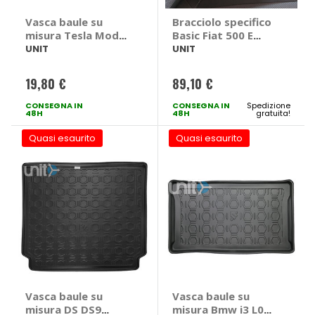
Vasca baule su
Bracciolo specifico
misura Tesla Model
Basic Fiat 500 E
Y 2020> - UNIT
2021> - UNIT Fiat
UNIT
UNIT
Tesla Model Y 2020
500 E 2021 >
> Pianale basso
19,80 €
89,10 €
CONSEGNA IN
CONSEGNA IN
Spedizione
48H
48H
gratuita!
Quasi esaurito
Quasi esaurito
Vasca baule su
Vasca baule su
misura DS DS9
misura Bmw i3 L01