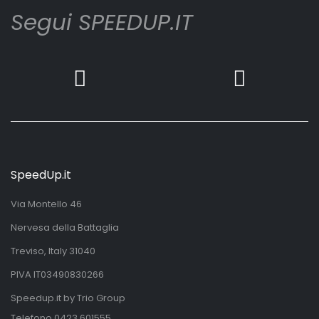
Segui SPEEDUP.IT
SpeedUp.it
Via Montello 46
Nervesa della Battaglia
Treviso, Italy 31040
PIVA IT03490830266
Speedup.it by Trio Group
Telefono
0423.601555