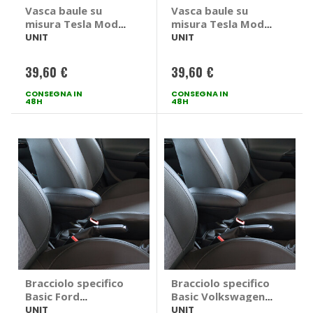
Vasca baule su
Vasca baule su
misura Tesla Model
misura Tesla Model
Y - UNIT Tesla
Y 2020> - UNIT
UNIT
UNIT
Model Y Pianale
Tesla Model Y 2020
alto
> Anteriore
39,60 €
39,60 €
CONSEGNA IN
CONSEGNA IN
48H
48H
Bracciolo specifico
Bracciolo specifico
Basic Ford
Basic Volkswagen
Ecosport II 2017> -
T-Cross - UNIT
UNIT
UNIT