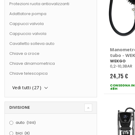
Protezioni ruota antiovalizzanti
Adattatore pompa
Cappucci valvola
Cappuccio valvola
Cavalletto solleva auto
Manometro
Chiave a croce
tubo - WE
WEKGO
Chiave dinamometrica
0,2-10,3BAR
Chiave telescopica
24,75 €
CONSEGNA IN
Vedi tutti (
27
)
48H
DIVISIONE
elementi
auto
100
elementi
bici
8