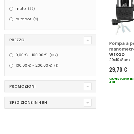
elementi
moto
22
elementi
outdoor
3
PREZZO
Pompa a p
manometro 
elementi
WEKGO
WEKGO
0,00 €
-
100,00 €
132
29x10x8cm
elemento
100,00 €
-
200,00 €
1
29,70 €
CONSEGNA IN
48H
PROMOZIONI
SPEDIZIONE IN 48H