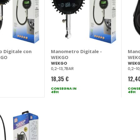
 Digitale con
Manometro Digitale -
Mano
KGO
WEKGO
WEK
WEKGO
WEK
0,2-13,7BAR
0,2-1
18,35 €
12,4
CONSEGNA IN
CONSE
48H
48H