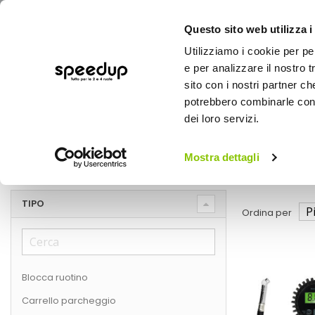
Questo sito web utilizza i
Utilizziamo i cookie per pe
e per analizzare il nostro t
sito con i nostri partner ch
potrebbero combinarle con a
AUTO
MOTO
BICI
OUTD
dei loro servizi.
Home
Marche
WEKGO
Mostra dettagli
WEKGO
TIPO
Ordina per
Blocca ruotino
Carrello parcheggio