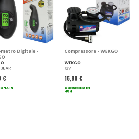
metro Digitale -
Compressore - WEKGO
GO
GO
WEKGO
0,3BAR
12V
0 €
16,80 €
GNA IN
CONSEGNA IN
48H