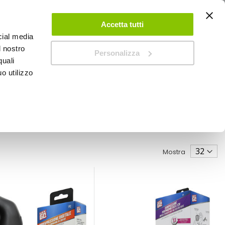
ACCEDI
CREA UN ACCOUNT
CONTATTACI
Accetta tutti
cial media
0
Carrello
l nostro
Personalizza
quali
o utilizzo
SPEEDUP MAGAZINE
Mostra