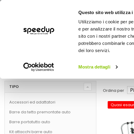
Questo sito web utilizza i
Utilizziamo i cookie per pe
e per analizzare il nostro t
sito con i nostri partner ch
potrebbero combinarle con a
AUTO
MOTO
BICI
OUTD
dei loro servizi.
Home
Marche
YAKIMA
Mostra dettagli
YAKIMA
TIPO
Ordina per
Accessori ed adattatori
Quasi esaur
Barre da tetto premontate auto
Barre portatutto auto
Kit attacchi barre auto