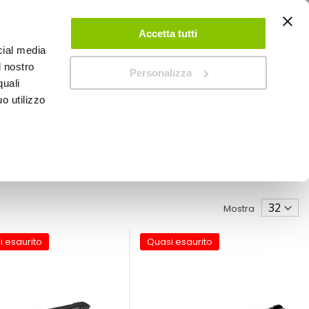
ACCEDI
CREA UN ACCOUNT
CONTATTACI
Accetta tutti
cial media
0
Carrello
l nostro
Personalizza
quali
o utilizzo
SPEEDUP MAGAZINE
Mostra
i esaurito
Quasi esaurito