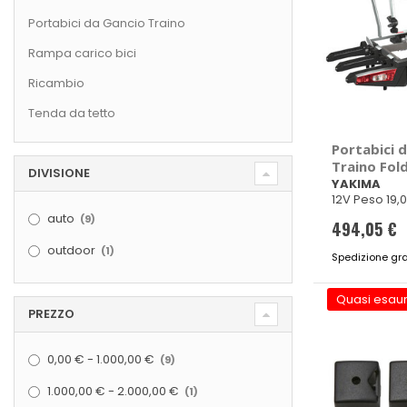
Portabici da Gancio Traino
Rampa carico bici
Ricambio
Tenda da tetto
Portabici 
Traino Fold
DIVISIONE
YAKIMA
YAKIMA
12V Peso 19,
elementi
L128.5x80xH
auto
9
494,05 €
elemento
outdoor
1
Spedizione gra
Quasi esaur
PREZZO
elementi
0,00 €
-
1.000,00 €
9
elemento
1.000,00 €
-
2.000,00 €
1