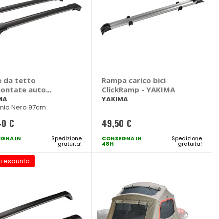
e da tetto
Rampa carico bici
ontate auto
ClickRamp - YAKIMA
Bar - YAKIMA
MA
YAKIMA
inio Nero 97cm
40 €
49,50 €
GNA IN
Spedizione
CONSEGNA IN
Spedizione
gratuita!
48H
gratuita!
i esaurito