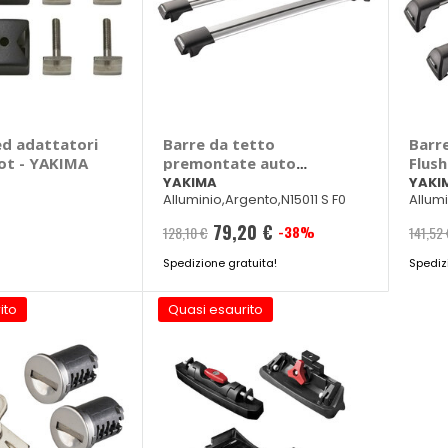
ed adattatori
Barre da tetto
Barr
ot - YAKIMA
premontate auto
Flus
RailBar
YAKIMA
YAKI
Alluminio,Argento,N15011 S F0
Allum
79,20 €
-38%
128,10 €
141,52
Spedizione gratuita!
Spediz
ito
Quasi esaurito