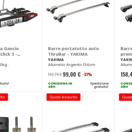
da Gancio
Barre portatutto auto
Barr
click 3 -
ThruBar - YAKIMA
prem
Rail
YAKIMA
YAKI
00kg
Alluminio Argento 134cm
Allum
77.5cm
99,00 €
158,
142,74 €
-31%
Prezzo
tuita!
CONSEGNA IN
speciale
Spedizione
CONSE
48H
gratuita!
48H
ito
Quasi esaurito
Quas