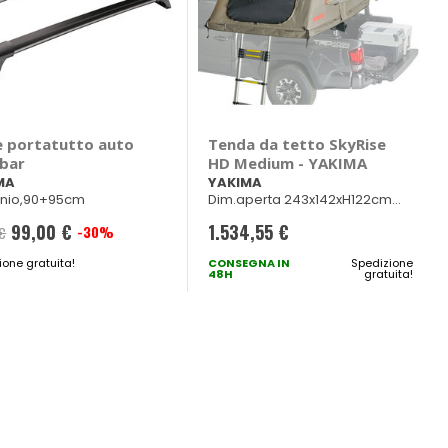
e portatutto auto
Tenda da tetto SkyRise
hbar
HD Medium - YAKIMA
MA
YAKIMA
inio,90+95cm
Dim.aperta 243x142xH122cm
Dim.chiusa 122x142xH41cm
99,00 €
1.534,55 €
-30%
 €
ione gratuita!
CONSEGNA IN
Spedizione
48H
gratuita!