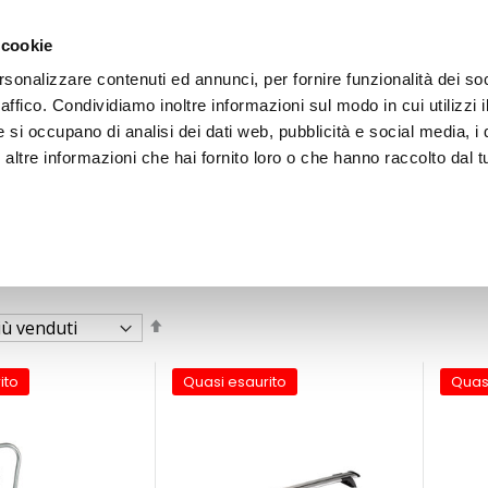
 cookie
rsonalizzare contenuti ed annunci, per fornire funzionalità dei so
raffico. Condividiamo inoltre informazioni sul modo in cui utilizzi i
e si occupano di analisi dei dati web, pubblicità e social media, i 
ltre informazioni che hai fornito loro o che hanno raccolto dal tu
OOR
Imposta
la
direzione
decrescente
ito
Quasi esaurito
Quas