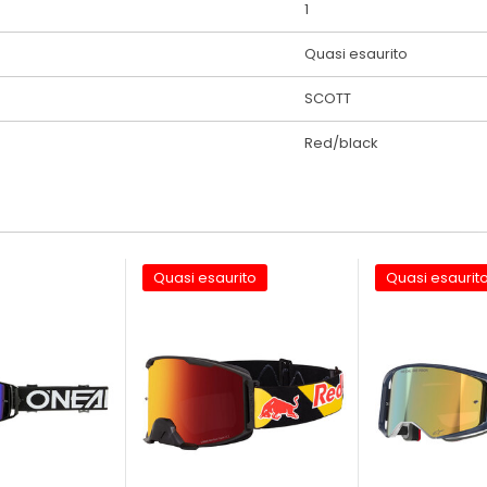
1
Quasi esaurito
SCOTT
Red/black
Quasi esaurito
Quasi esaurit