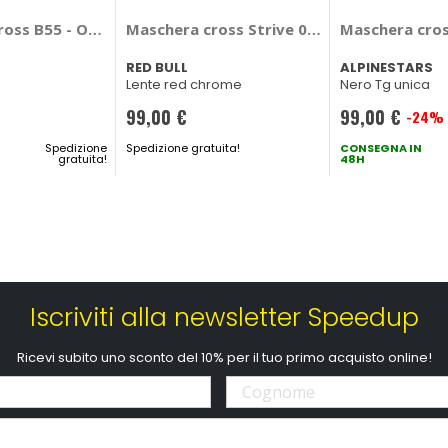
e Vision - ALPINESTARS
ross B55 - ONEAL
Maschera cross Strive 004S MX - RED BULL
Maschera cros
RED BULL
ALPINESTARS
Lente red chrome
Nero Tg unica
99,00 €
99,00 €
-24%
Prezzo
Spedizione
Spedizione gratuita!
speciale
CONSEGNA IN
gratuita!
48H
Iscriviti alla newsletter Speedup
Ricevi subito uno sconto del 10% per il tuo primo acquisto online!