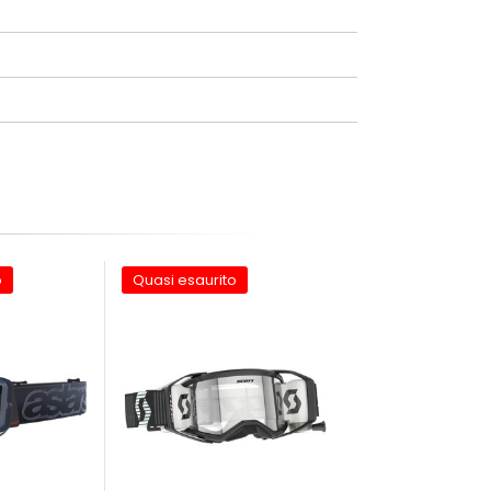
o
Quasi esaurito