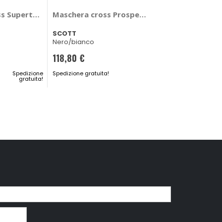
s Supertech Vision Vista - ALPINESTARS
Maschera cross Prospect 2.0 WFS - SCOTT
SCOTT
Nero/bianco
118,80 €
Spedizione
Spedizione gratuita!
gratuita!