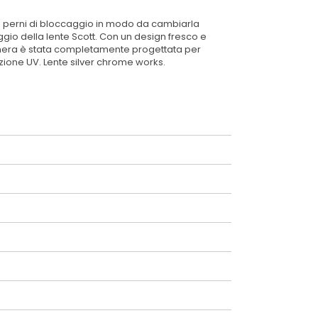
i 4 perni di bloccaggio in modo da cambiarla
io della lente Scott. Con un design fresco e
aschera è stata completamente progettata per
ezione UV. Lente silver chrome works.