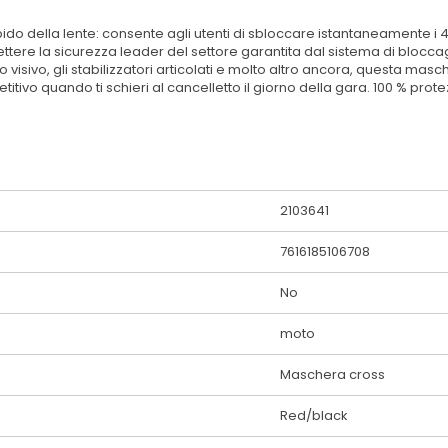
pido della lente: consente agli utenti di sbloccare istantaneamente 
 la sicurezza leader del settore garantita dal sistema di bloccagg
visivo, gli stabilizzatori articolati e molto altro ancora, questa m
itivo quando ti schieri al cancelletto il giorno della gara. 100 % prot
2103641
7616185106708
No
moto
Maschera cross
Red/black