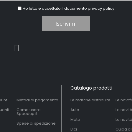
Ho letto e accettato il documento
privacy policy
Iscrivimi
Catalogo prodotti
ount
Metodi di pagamento
Le marche distribuite
Le novit
uenti
Come usare
Auto
Le novit
Speedup.it
Moto
Le novità
Spese di spedizione
Bici
Guida al