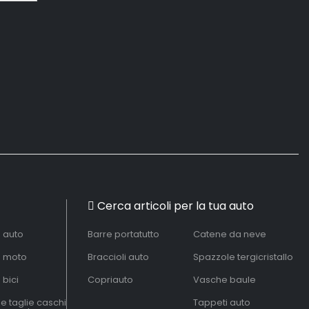
Cerca articoli per la tua auto
à auto
Barre portatutto
Catene da neve
à moto
Braccioli auto
Spazzole tergicristallo
 bici
Copriauto
Vasche baule
le taglie caschi
Tappeti auto