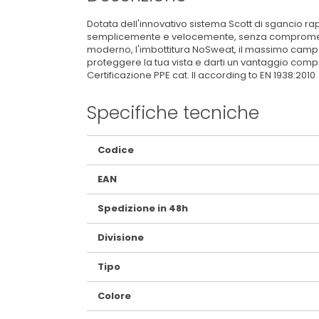
Dotata dell'innovativo sistema Scott di sgancio ra
semplicemente e velocemente, senza compromettere
moderno, l'imbottitura NoSweat, il massimo campo 
proteggere la tua vista e darti un vantaggio compet
Certificazione PPE cat. II according to EN 1938:2010
Specifiche tecniche
Maggiori
Codice
Informazioni
EAN
Spedizione in 48h
Divisione
Tipo
Colore