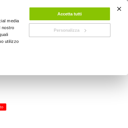
ACCEDI
CREA UN ACCOUNT
CONTATTACI
Accetta tutti
cial media
0
Carrello
l nostro
Personalizza
quali
o utilizzo
SPEEDUP MAGAZINE
s Prospect 2025 -
to