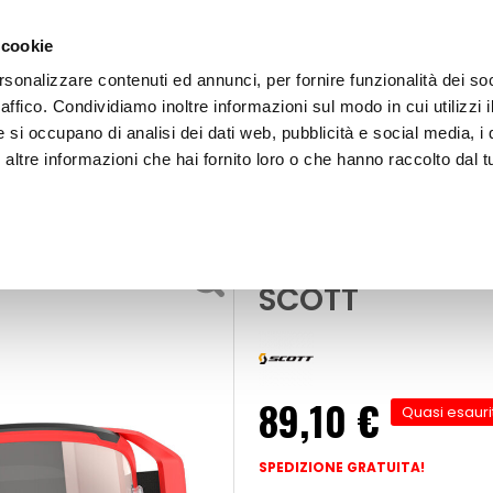
 cookie
rsonalizzare contenuti ed annunci, per fornire funzionalità dei so
raffico. Condividiamo inoltre informazioni sul modo in cui utilizzi i
e si occupano di analisi dei dati web, pubblicità e social media, i 
ltre informazioni che hai fornito loro o che hanno raccolto dal tu
OOR
Maschera cross Prospect 2025 - SCOTT
hiali Cross
Maschera cros
SCOTT
89,10 €
Quasi esauri
SPEDIZIONE GRATUITA!