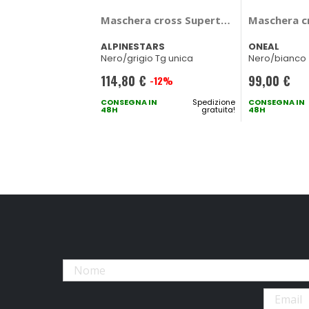
Maschera cross Supertech Corp Absolut
Maschera c
ALPINESTARS
ONEAL
Nero/grigio Tg unica
Nero/bianco
114,80 €
99,00 €
-12%
Prezzo
speciale
CONSEGNA IN
Spedizione
CONSEGNA IN
48H
gratuita!
48H