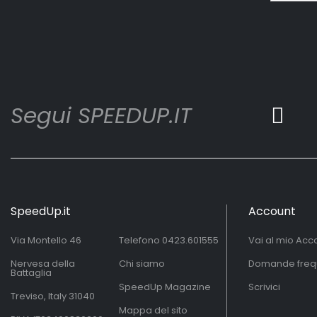
Segui SPEEDUP.IT
SpeedUp.it
Account
Via Montello 46
Telefono
0423.601555
Vai al mio Acc
Nervesa della
Chi siamo
Domande freq
Battaglia
SpeedUp Magazine
Scrivici
Treviso, Italy 31040
Mappa del sito