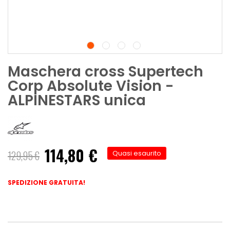
Maschera cross Supertech
Corp Absolute Vision -
ALPINESTARS unica
114,80 €
Prezzo
129,95 €
Quasi esaurito
speciale
SPEDIZIONE GRATUITA!