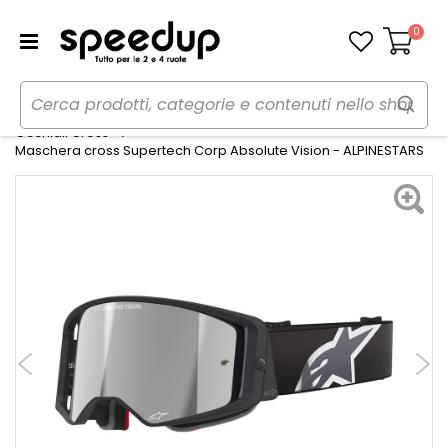
0
Carrello
Home
Moto
Abbigliamento moto
Occhiali Cross
Maschera cross Supertech Corp Absolute Vision - ALPINESTARS