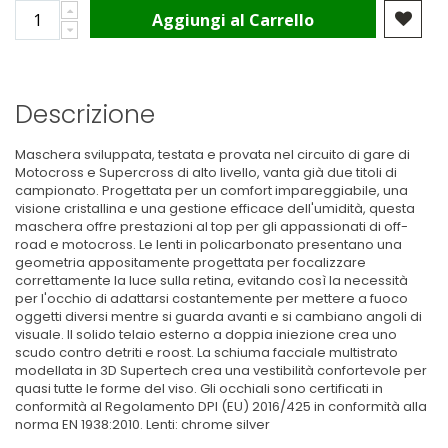
Aggiungi al Carrello
Descrizione
Maschera sviluppata, testata e provata nel circuito di gare di
Motocross e Supercross di alto livello, vanta già due titoli di
campionato. Progettata per un comfort impareggiabile, una
visione cristallina e una gestione efficace dell'umidità, questa
maschera offre prestazioni al top per gli appassionati di off-
road e motocross. Le lenti in policarbonato presentano una
geometria appositamente progettata per focalizzare
correttamente la luce sulla retina, evitando così la necessità
per l'occhio di adattarsi costantemente per mettere a fuoco
oggetti diversi mentre si guarda avanti e si cambiano angoli di
visuale. Il solido telaio esterno a doppia iniezione crea uno
scudo contro detriti e roost. La schiuma facciale multistrato
modellata in 3D Supertech crea una vestibilità confortevole per
quasi tutte le forme del viso. Gli occhiali sono certificati in
conformità al Regolamento DPI (EU) 2016/425 in conformità alla
norma EN 1938:2010. Lenti: chrome silver