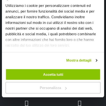
Utilizziamo i cookie per personalizzare contenuti ed
Iscriviti alla newsletter Speedup
annunci, per fornire funzionalità dei social media e per
analizzare il nostro traffico. Condividiamo inoltre
Ricevi subito uno sconto del 10% per il tuo primo acquisto online!
informazioni sul modo in cui utilizzi il nostro sito con i
nostri partner che si occupano di analisi dei dati web,
pubblicità e social media, i quali potrebbero combinarle
con altre informazioni che hai fornito loro o che hanno
raccolto dal tuo utilizzo dei loro servizi.
Ho letto e accettato il documento
privacy policy
Mostra dettagli
Iscrivimi
Accetta tutti
Segui SPEEDUP.IT
Personalizza