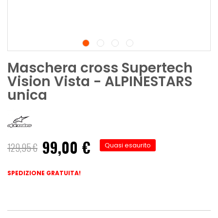
Maschera cross Supertech
Vision Vista - ALPINESTARS
unica
99,00 €
Prezzo
129,95 €
Quasi esaurito
speciale
SPEDIZIONE GRATUITA!