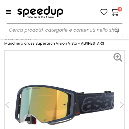
0
Carrello
Home
Moto
Abbigliamento moto
Occhiali Cross
Maschera cross Supertech Vision Vista - ALPINESTARS