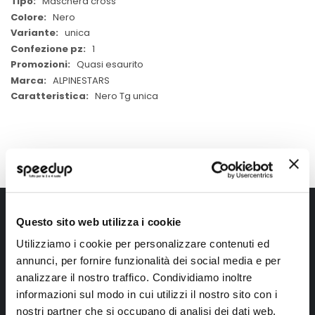
Maschera cross
Nero
unica
1
Quasi esaurito
ALPINESTARS
Nero Tg unica
Iscriviti alla newsletter Speedup
Questo sito web utilizza i cookie
Ricevi subito uno sconto del 10% per il tuo primo acquisto online!
Utilizziamo i cookie per personalizzare contenuti ed
annunci, per fornire funzionalità dei social media e per
analizzare il nostro traffico. Condividiamo inoltre
informazioni sul modo in cui utilizzi il nostro sito con i
nostri partner che si occupano di analisi dei dati web,