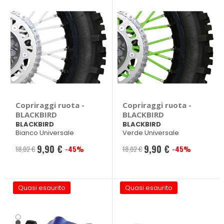
Copriraggi ruota -
Copriraggi ruota -
BLACKBIRD
BLACKBIRD
BLACKBIRD
BLACKBIRD
Bianco Universale
Verde Universale
9,90 €
9,90 €
18,02 €
-45%
18,02 €
-45%
Prezzo
Prezzo
speciale
speciale
Quasi esaurito
Quasi esaurito