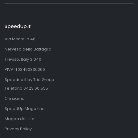
SpeedUp.it
Via Montello 46
Nervesa della Battaglia
Treviso, Italy 31040
PIVA IT03490830266
Speedup.it by Trio Group
Telefono
0423.601555
Chi siamo
SpeedUp Magazine
Mappa del sito
Privacy Policy