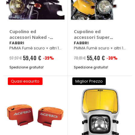
Cupolino ed
Cupolino ed
accessori Naked -
accessori Super
FABBRI Aprilia
Sportif - FABBRI
FABBRI
FABBRI
PMMA Fumè scuro + altri 16
PMMA Fumè scuro + altri 19
Moto, Bmw R1150,
Aprilia Moto, Bmw
veicoli
veicoli
R850, Cagiva Planet,
R1150, R850, Cagiva
59,40 €
55,40 €
97,97 €
-39%
78,81 €
-30%
Prezzo
Prezzo
Ducati Monster,
Planet, Raptor,
Honda CB, Hornet,
Ducati Monster,
Spedizione gratuita!
speciale
Spedizione gratuita!
speciale
X-Eleven, Kawasaki
Honda CB, Hornet,
ER5, ZRX
X-Eleven, Kawasaki
Quasi esaurito
Miglior Prezzo
ER5