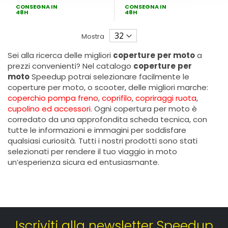
CONSEGNA IN
CONSEGNA IN
48H
48H
Mostra
Sei alla ricerca delle migliori
coperture
per moto
a
prezzi convenienti? Nel catalogo
coperture
per
moto
Speedup potrai selezionare facilmente le
coperture per moto, o scooter, delle migliori marche:
coperchio pompa freno
,
coprifilo
,
copriraggi ruota
,
cupolino ed accessori
. Ogni copertura per moto è
corredato da una approfondita scheda tecnica, con
tutte le informazioni e immagini per soddisfare
qualsiasi curiosità. Tutti i nostri prodotti sono stati
selezionati per rendere il tuo viaggio in moto
un’esperienza sicura ed entusiasmante.
Iscriviti alla newsletter Speedup