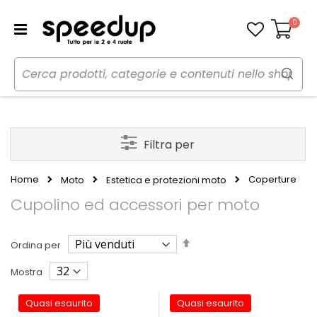
0
Carrello
Filtra per
Home
Coperture
Moto
Estetica e protezioni moto
Cupolino ed accessori per moto
Imposta
Ordina per
la
direzione
Mostra
decrescente
Quasi esaurito
Quasi esaurito