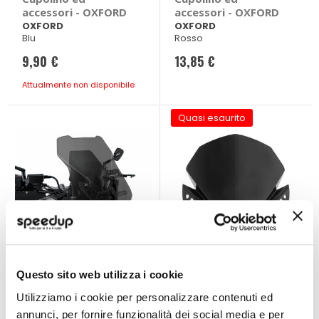
accessori - OXFORD
accessori - OXFORD
OXFORD
OXFORD
Blu
Rosso
9,90 €
13,85 €
Attualmente non disponibile
Quasi esaurito
Questo sito web utilizza i cookie
Cupolino ed
Cupolino ed
accessori Honda
accessori Fulmine -
Utilizziamo i cookie per personalizzare contenuti ed
Honda X-ADV 2021>
ACERBIS
BARRACUDA
ACERBIS
annunci, per fornire funzionalità dei social media e per