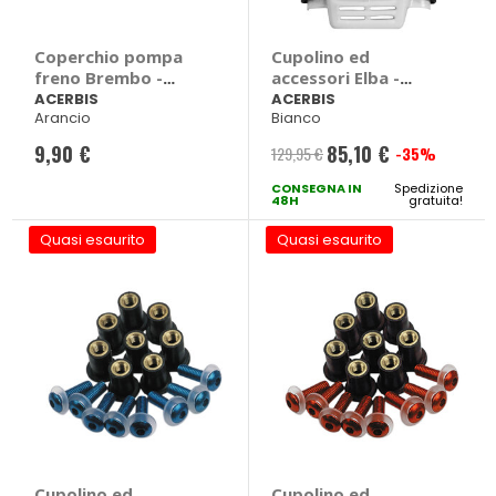
Coperchio pompa
Cupolino ed
freno Brembo -
accessori Elba -
ACERBIS
ACERBIS
ACERBIS
ACERBIS
Arancio
Bianco
9,90 €
85,10 €
129,95 €
-35%
Prezzo
CONSEGNA IN
speciale
Spedizione
48H
gratuita!
Quasi esaurito
Quasi esaurito
Cupolino ed
Cupolino ed