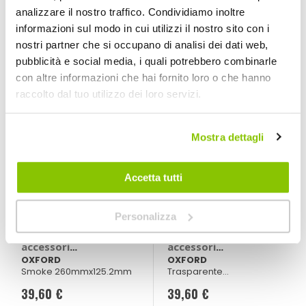
Fumè scuro
- BARRACUDA Honda
analizzare il nostro traffico. Condividiamo inoltre
X-ADV 2021 >
128,65 €
29,70 €
48,80 €
-39%
Prezzo
informazioni sul modo in cui utilizzi il nostro sito con i
nostri partner che si occupano di analisi dei dati web,
CONSEGNA IN
Spedizione
CONSEGNA IN
speciale
48H
gratuita!
48H
pubblicità e social media, i quali potrebbero combinarle
con altre informazioni che hai fornito loro o che hanno
raccolto dal tuo utilizzo dei loro servizi.
Mostra dettagli
Accetta tutti
Personalizza
Cupolino ed
Cupolino ed
accessori
accessori
Windshield -
Windshield -
OXFORD
OXFORD
Smoke 260mmx125.2mm
Trasparente
OXFORD
OXFORD
260mmx125.2mm
39,60 €
39,60 €