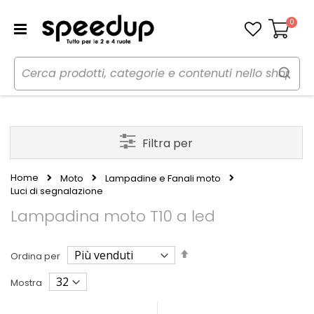
0
Carrello
Filtra per
Home
Moto
Lampadine e Fanali moto
Luci di segnalazione
Lampadina moto T10 a led
Imposta
Ordina per
la
direzione
Mostra
decrescente