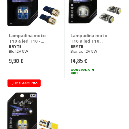
Lampadina moto
Lampadina moto
T10 a led T10 -
T10 a led T10
BRYTE
Canbus - BRYTE
BRYTE
BRYTE
Blu 12V 5W
Bianco 12V 5W
9,90 €
14,85 €
CONSEGNA IN
48H
Quasi esaurito