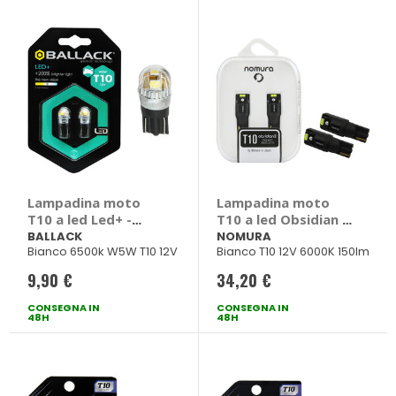
Lampadina moto
Lampadina moto
T10 a led Led+ -
T10 a led Obsidian -
BALLACK
NOMURA
BALLACK
NOMURA
Bianco 6500k W5W T10 12V
Bianco T10 12V 6000K 150lm
9,90 €
34,20 €
CONSEGNA IN
CONSEGNA IN
48H
48H