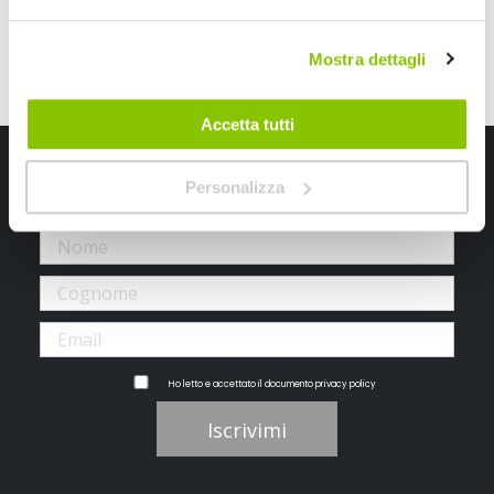
stati selezionati per rendere il tuo viaggio in moto
un’esperienza sicura ed entusiasmante.
Mostra dettagli
Accetta tutti
Iscriviti alla newsletter Speedup
Personalizza
Ricevi subito uno sconto del 10% per il tuo primo acquisto online!
Ho letto e accettato il documento
privacy policy
Iscrivimi