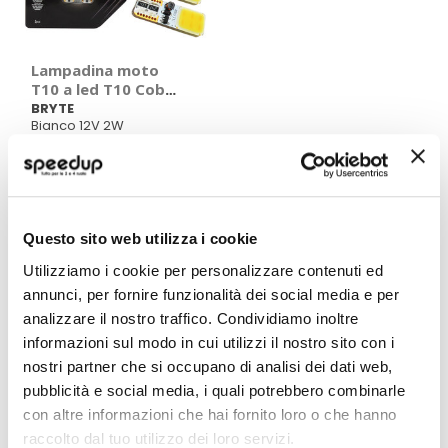
Lampadina moto
T10 a led T10 Cob
Led - BRYTE
BRYTE
Bianco 12V 2W
5,90 €
7,98 €
-26%
Prezzo
CONSEGNA IN
speciale
48H
Questo sito web utilizza i cookie
Mostra
Utilizziamo i cookie per personalizzare contenuti ed
Sei alla ricerca dei migliori
luci di segnalazione
per
annunci, per fornire funzionalità dei social media e per
moto
a prezzi convenienti? Nel catalogo
luci di
analizzare il nostro traffico. Condividiamo inoltre
segnalazione per moto
Speedup potrai selezionare in
informazioni sul modo in cui utilizzi il nostro sito con i
modo semplice tutti i
luci di segnalazione
, scooter,
nostri partner che si occupano di analisi dei dati web,
delle migliori marche. Tutte le
luci di segnalazione
per
moto sono fornite da una approfondita scheda
pubblicità e social media, i quali potrebbero combinarle
tecnica, con tutte le informazioni e immagini, per
con altre informazioni che hai fornito loro o che hanno
soddisfare qualsiasi curiosità. Tutti i nostri prodotti sono
raccolto dal tuo utilizzo dei loro servizi.