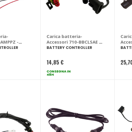
ria-
Carica batteria-
Caric
0AMPPZ -
Accessori 710-BBCLSAE -
Acce
ONTROLLER
BATTERY CONTROLLER
BATT
NTROLLER
BATTERY CONTROLLER
BATT
14,85 €
25,7
CONSEGNA IN
48H