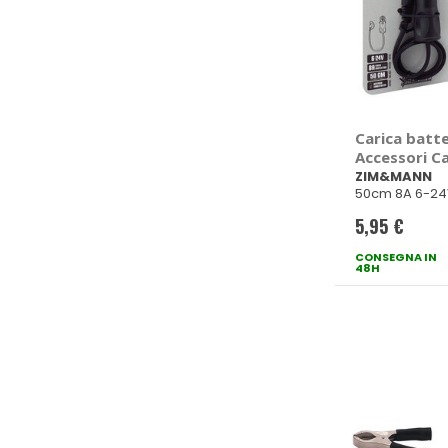
Carica batte
Accessori C
- ZIM&MAN
ZIM&MANN
50cm 8A 6-24
5,95 €
CONSEGNA IN
48H