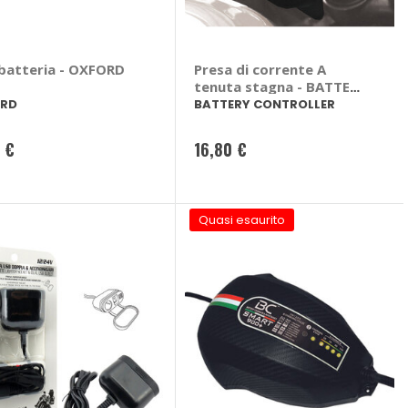
 batteria - OXFORD
Presa di corrente A
tenuta stagna - BATTERY
CONTROLLER
RD
BATTERY CONTROLLER
5 €
16,80 €
Quasi esaurito