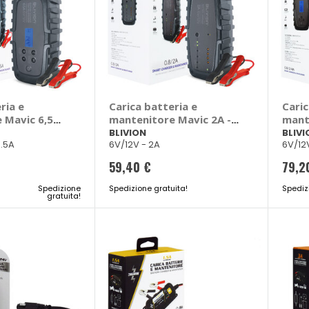
ria e
Carica batteria e
Caric
 Mavic 6,5A -
mantenitore Mavic 2A -
mant
BLIVION
BLIV
BLIVION
BLIVI
6.5A
6V/12V - 2A
6V/12
59,40 €
79,2
Spedizione
Spedizione gratuita!
Spediz
gratuita!