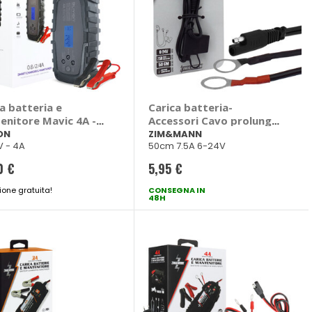
a batteria e
Carica batteria-
enitore Mavic 4A -
Accessori Cavo prolunga
ION
- ZIM&MANN
ON
ZIM&MANN
V - 4A
50cm 7.5A 6-24V
0 €
5,95 €
ione gratuita!
CONSEGNA IN
48H