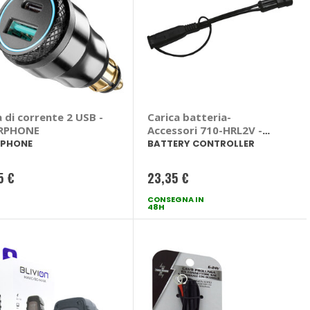
 di corrente 2 USB -
Carica batteria-
RPHONE
Accessori 710-HRL2V -
BATTERY CONTROLLER
RPHONE
BATTERY CONTROLLER
5 €
23,35 €
CONSEGNA IN
48H