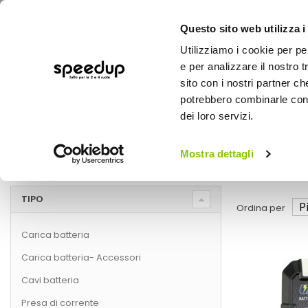
Questo sito web utilizza i
Utilizziamo i cookie per pe
e per analizzare il nostro t
sito con i nostri partner ch
potrebbero combinarle con a
AUTO
MOTO
BICI
OUTD
dei loro servizi.
Home
Caricabatt
Moto
Manutenzione e ricambi moto
Mostra dettagli
Caricabatterie e Ottimizzatori per Moto
TIPO
Ordina per
Carica batteria
Carica batteria- Accessori
Cavi batteria
Presa di corrente