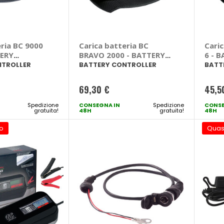
ria BC 9000
Carica batteria BC
Cari
TERY
BRAVO 2000 - BATTERY
6 - 
R
CONTROLLER
CON
NTROLLER
BATTERY CONTROLLER
BATT
69,30 €
45,5
Spedizione
CONSEGNA IN
Spedizione
CONSE
gratuita!
48H
gratuita!
48H
o
Quas