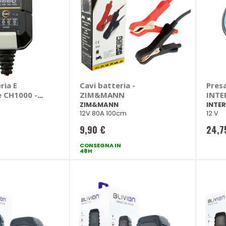
ria E
Cavi batteria -
Presa
 CH1000 -
ZIM&MANN
INTE
ZIM&MANN
INTE
12V 80A 100cm
12 V
9,90 €
24,7
CONSEGNA IN
48H