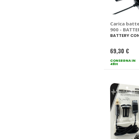
Carica batte
900 - BATTE
CONTROLLE
BATTERY CO
69,30 €
CONSEGNA IN
48H