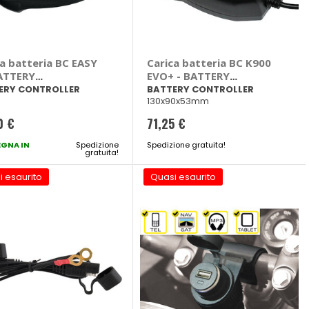
ca batteria BC EASY
Carica batteria BC K900
BATTERY
EVO+ - BATTERY
TROLLER
CONTROLLER
ERY CONTROLLER
BATTERY CONTROLLER
130x90x53mm
0 €
71,25 €
GNA IN
Spedizione
Spedizione gratuita!
gratuita!
i esaurito
Quasi esaurito