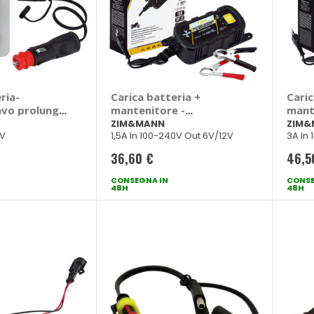
ria-
Carica batteria +
Caric
avo prolunga
mantenitore -
mant
N
ZIM&MANN
ZIM
ZIM&MANN
ZIM&
V
1,5A In 100-240V Out 6V/12V
3A In
36,60 €
46,5
CONSEGNA IN
CONSE
48H
48H