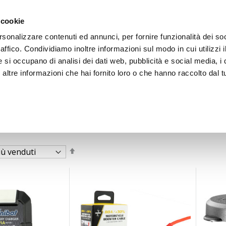
 cookie
rsonalizzare contenuti ed annunci, per fornire funzionalità dei so
raffico. Condividiamo inoltre informazioni sul modo in cui utilizzi i
e si occupano di analisi dei dati web, pubblicità e social media, i 
ltre informazioni che hai fornito loro o che hanno raccolto dal tu
OOR
erie e mantenitori
 in Vendita Online
Imposta
la
direzione
decrescente