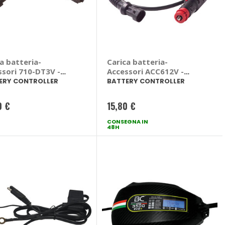
a batteria-
Carica batteria-
ssori 710-DT3V -
Accessori ACC612V -
ERY CONTROLLER
BATTERY CONTROLLER
ERY CONTROLLER
BATTERY CONTROLLER
0 €
15,80 €
CONSEGNA IN
48H