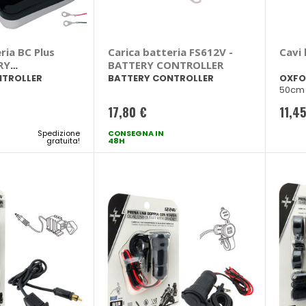
ria BC Plus
Carica batteria FS612V -
Cavi
RY
BATTERY CONTROLLER
R
NTROLLER
BATTERY CONTROLLER
OXFO
50cm
17,80 €
11,4
Spedizione
CONSEGNA IN
gratuita!
48H