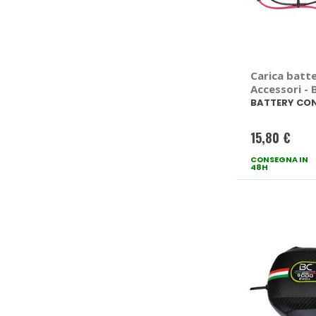
Carica batte
Accessori -
CONTROLLE
BATTERY CO
15,80 €
CONSEGNA IN
48H