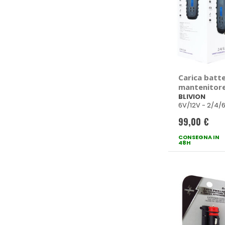
Carica batte
mantenitore
BLIVION
BLIVION
6V/12V - 2/4/
99,00 €
CONSEGNA IN
48H