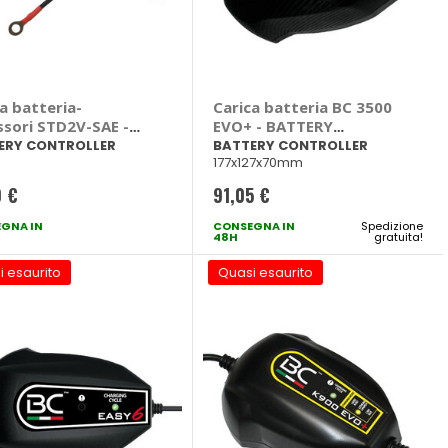
a batteria-
Carica batteria BC 3500
ssori STD2V-SAE -
EVO+ - BATTERY
ERY CONTROLLER
CONTROLLER
ERY CONTROLLER
BATTERY CONTROLLER
177x127x70mm
0 €
91,05 €
GNA IN
CONSEGNA IN
Spedizione
48H
gratuita!
i esaurito
Quasi esaurito