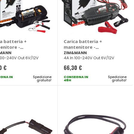
a batteria +
Carica batteria +
enitore -
mantenitore -
&MANN
ZIM&MANN
MANN
ZIM&MANN
 100-240V Out 6V/12V
4A In 100-240V Out 6V/12V
0 €
66,30 €
GNA IN
Spedizione
CONSEGNA IN
Spedizione
gratuita!
48H
gratuita!