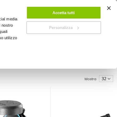
ACCEDI
CREA UN ACCOUNT
CONTATTACI
Accetta tutti
cial media
0
Carrello
l nostro
Personalizza
quali
o utilizzo
SPEEDUP MAGAZINE
Mostra