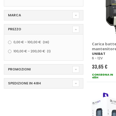
MARCA
PREZZO
elementi
0,00 €
-
100,00 €
38
Carica batte
mantenitore
elemento
100,00 €
-
200,00 €
1
UNIBAT
UNIBAT
6 - 12V
33,65 €
PROMOZIONI
CONSEGNA IN
48H
SPEDIZIONE IN 48H