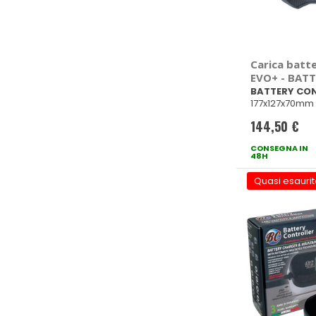
Carica batte
EVO+ - BAT
CONTROLLE
BATTERY CO
177x127x70mm
144,50 €
CONSEGNA IN
48H
Quasi esaurit