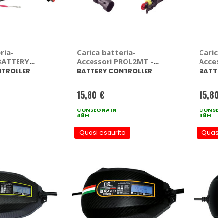
ria-
Carica batteria-
Caric
 BATTERY
Accessori PROL2MT -
Acce
R
BATTERY CONTROLLER
BATT
NTROLLER
BATTERY CONTROLLER
BATT
15,80 €
15,8
CONSEGNA IN
CONSE
48H
48H
Quasi esaurito
Quas