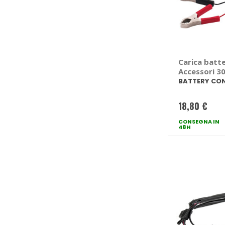
Carica batte
Accessori 3
BATTERY C
BATTERY CO
18,80 €
CONSEGNA IN
48H