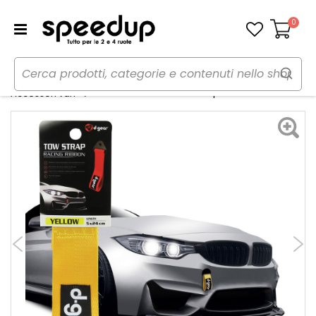
0
Carrello
Home
Auto
Tuning esterno e pellicole
Nastro da traino Tow Strap - D-GEAR
Accessori vari