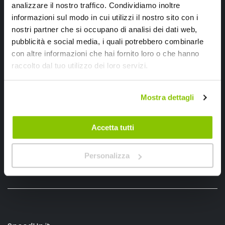
analizzare il nostro traffico. Condividiamo inoltre
informazioni sul modo in cui utilizzi il nostro sito con i
nostri partner che si occupano di analisi dei dati web,
pubblicità e social media, i quali potrebbero combinarle
con altre informazioni che hai fornito loro o che hanno
Ho letto e accettato il documento
privacy policy
raccolto dal tuo utilizzo dei loro servizi.
Iscrivimi
Mostra dettagli
Segui SPEEDUP.IT
Accetta tutti
Personalizza