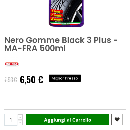
Nero Gomme Black 3 Plus -
MA-FRA 500ml
6,50 €
Prezzo
7,93 €
Miglior Prezzo
speciale
Aggiungi al Carrello