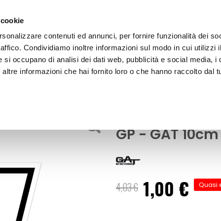
 cookie
rsonalizzare contenuti ed annunci, per fornire funzionalità dei so
raffico. Condividiamo inoltre informazioni sul modo in cui utilizzi i
e si occupano di analisi dei dati web, pubblicità e social media, i 
ltre informazioni che hai fornito loro o che hanno raccolto dal tu
OOR
Numeri e lettere adesive Race moto GP 
Adesivi e decorazioni
Numeri e lette
GP - GAT 10cm
1,00 €
Prezzo
4,03 €
Quasi 
speciale