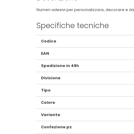
Numeri adesivi per personalizzare, decorare e dare 
Specifiche tecniche
Maggiori
Codice
Informazioni
EAN
Spedizione in 48h
Divisione
Tipo
Colore
Variante
Confezione pz