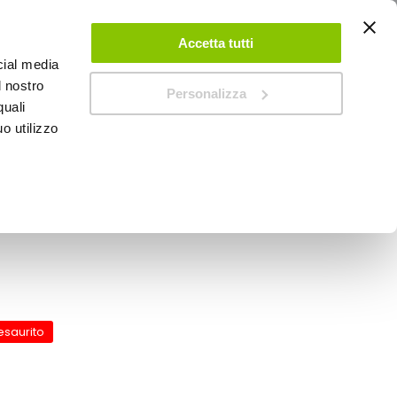
ACCEDI
CREA UN ACCOUNT
CONTATTACI
Accetta tutti
cial media
0
Carrello
l nostro
Personalizza
quali
o utilizzo
SPEEDUP MAGAZINE
- GAT
re adesive Race moto
esaurito