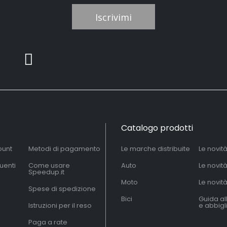
Iscrivimi
Catalogo prodotti
ount
Metodi di pagamento
Le marche distribuite
Le novit
uenti
Come usare
Auto
Le novit
Speedup.it
Moto
Le novità
Spese di spedizione
Bici
Guida al
Istruzioni per il reso
e abbig
Paga a rate