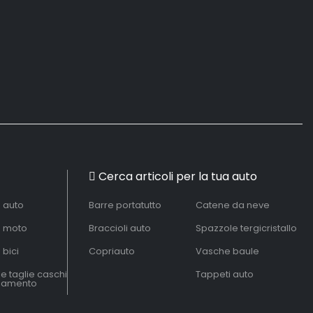
Cerca articoli per la tua auto
à auto
Barre portatutto
Catene da neve
à moto
Braccioli auto
Spazzole tergicristallo
 bici
Copriauto
Vasche baule
le taglie caschi
Tappeti auto
liamento