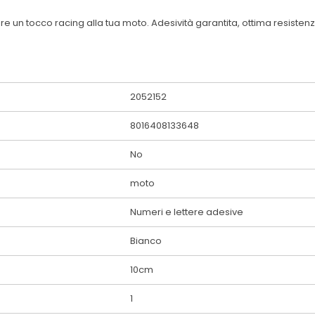
un tocco racing alla tua moto. Adesività garantita, ottima resistenza n
2052152
8016408133648
No
moto
Numeri e lettere adesive
Bianco
10cm
1