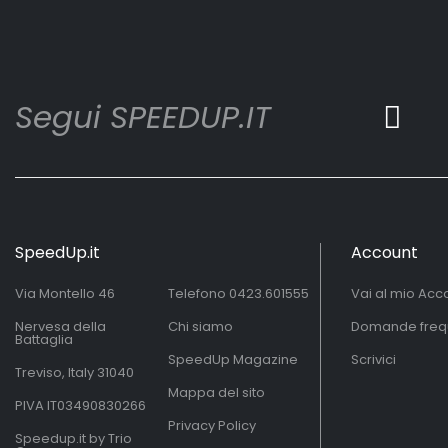
Segui SPEEDUP.IT
SpeedUp.it
Account
Via Montello 46
Telefono
0423.601555
Vai al mio Acc
Nervesa della
Chi siamo
Domande freq
Battaglia
SpeedUp Magazine
Scrivici
Treviso, Italy 31040
Mappa del sito
PIVA IT03490830266
Privacy Policy
Speedup.it by Trio