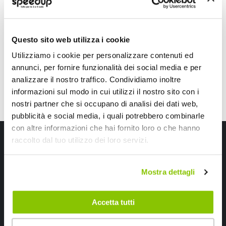
BLINK
Abs Nero diametro 52mm
13,85 €
Questo sito web utilizza i cookie
Utilizziamo i cookie per personalizzare contenuti ed
annunci, per fornire funzionalità dei social media e per
analizzare il nostro traffico. Condividiamo inoltre
informazioni sul modo in cui utilizzi il nostro sito con i
nostri partner che si occupano di analisi dei dati web,
pubblicità e social media, i quali potrebbero combinarle
con altre informazioni che hai fornito loro o che hanno
Iscriviti alla newsletter Speedup
raccolto dal tuo utilizzo dei loro servizi.
Ricevi subito uno sconto del 10% per il tuo primo acquisto online!
Mostra dettagli
Accetta tutti