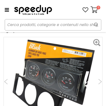
0
Carrello
Home
Auto
Audio elettronica mobile
Strumenti
Ogiva portastrumenti Misura Din - BLINK