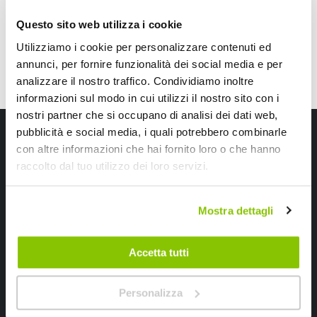
Questo sito web utilizza i cookie
Utilizziamo i cookie per personalizzare contenuti ed
annunci, per fornire funzionalità dei social media e per
analizzare il nostro traffico. Condividiamo inoltre
informazioni sul modo in cui utilizzi il nostro sito con i
nostri partner che si occupano di analisi dei dati web,
Iscriviti alla newsletter Speedup
pubblicità e social media, i quali potrebbero combinarle
con altre informazioni che hai fornito loro o che hanno
Ricevi subito uno sconto del 10% per il tuo primo acquisto online!
raccolto dal tuo utilizzo dei loro servizi.
Mostra dettagli
Accetta tutti
Ho letto e accettato il documento
privacy policy
Personalizza
Iscrivimi