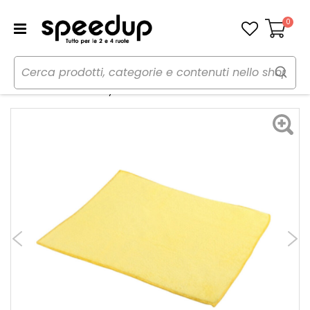
0
Carrello
Home
Auto
Cura dell'auto
Panni, pelli e spugne
Panno microfibra Fluffy - LAMPA