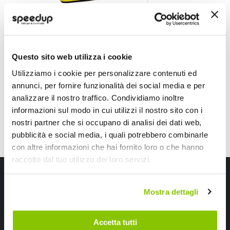
Panno microfibra Supreme Drying Towel - MEGUIARS
Panno microfibra P
MEGUIARS
LAMPA
Giallo 55x85cm
1kg
22,75 €
19,80 €
-23%
-42%
Prezzo
Prezzo
Questo sito web utilizza i cookie
speciale
CONSEGNA IN 48H
speciale
CONSEGNA IN 48H
Utilizziamo i cookie per personalizzare contenuti ed
annunci, per fornire funzionalità dei social media e per
analizzare il nostro traffico. Condividiamo inoltre
informazioni sul modo in cui utilizzi il nostro sito con i
nostri partner che si occupano di analisi dei dati web,
pubblicità e social media, i quali potrebbero combinarle
con altre informazioni che hai fornito loro o che hanno
raccolto dal tuo utilizzo dei loro servizi.
Iscriviti alla newsletter Speedup
Mostra dettagli
Ricevi subito uno sconto del 10% per il tuo primo acquisto online!
Accetta tutti