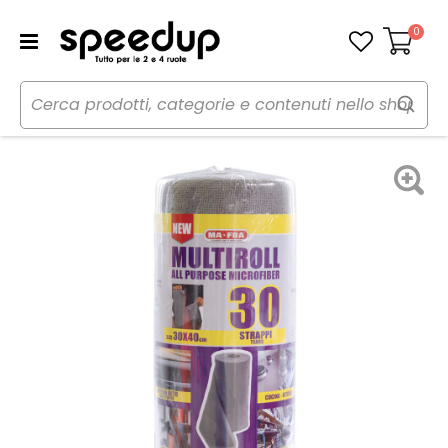
0
Carrello
Home
Auto
Cura dell'auto
Panni, pelli e spugne
Panno microfibra Multiroll - MAFRA