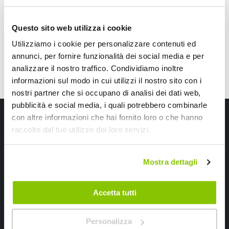
speciale
CONSEGNA IN 48H
CONSEGNA IN 48H
Questo sito web utilizza i cookie
Utilizziamo i cookie per personalizzare contenuti ed
annunci, per fornire funzionalità dei social media e per
analizzare il nostro traffico. Condividiamo inoltre
informazioni sul modo in cui utilizzi il nostro sito con i
nostri partner che si occupano di analisi dei dati web,
pubblicità e social media, i quali potrebbero combinarle
Iscriviti alla newsletter Speedup
con altre informazioni che hai fornito loro o che hanno
raccolto dal tuo utilizzo dei loro servizi.
Ricevi subito uno sconto del 10% per il tuo primo acquisto online!
Mostra dettagli
Accetta tutti
Ho letto e accettato il documento
privacy policy
Personalizza