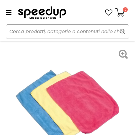
0
Carrello
Home
Auto
Cura dell'auto
Panni, pelli e spugne
Panno microfibra - LAMPA