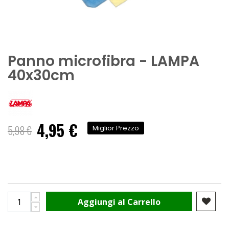
Panno microfibra - LAMPA
40x30cm
4,95 €
Prezzo
5,98 €
Miglior Prezzo
speciale
Aggiungi al Carrello