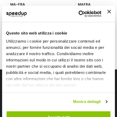
MA-FRA
MAFRA
60x40cm
30x40cm
23,75 €
16,80 €
-10%
Prezzo
speciale
CONSEGNA IN 48H
CONSEGNA IN 48H
Questo sito web utilizza i cookie
Utilizziamo i cookie per personalizzare contenuti ed
annunci, per fornire funzionalità dei social media e per
analizzare il nostro traffico. Condividiamo inoltre
informazioni sul modo in cui utilizzi il nostro sito con i
nostri partner che si occupano di analisi dei dati web,
pubblicità e social media, i quali potrebbero combinarle
Iscriviti alla newsletter Speedup
con altre informazioni che hai fornito loro o che hanno
raccolto dal tuo utilizzo dei loro servizi.
Ricevi subito uno sconto del 10% per il tuo primo acquisto online!
Mostra dettagli