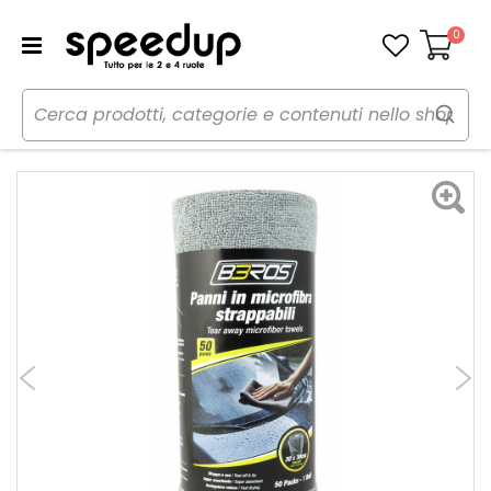
0
Carrello
Home
Auto
Cura dell'auto
Panni, pelli e spugne
Panno microfibra - BBROS