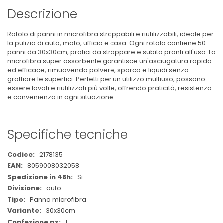
Descrizione
Rotolo di panni in microfibra strappabili e riutilizzabili, ideale per
la pulizia di auto, moto, ufficio e casa. Ogni rotolo contiene 50
panni da 30x30cm, pratici da strappare e subito pronti all'uso. La
microfibra super assorbente garantisce un'asciugatura rapida
ed efficace, rimuovendo polvere, sporco e liquidi senza
graffiare le superfici. Perfetti per un utilizzo multiuso, possono
essere lavati e riutilizzati più volte, offrendo praticità, resistenza
e convenienza in ogni situazione
Specifiche tecniche
Maggiori
2178135
Informazioni
8059008032058
Si
auto
Panno microfibra
30x30cm
1