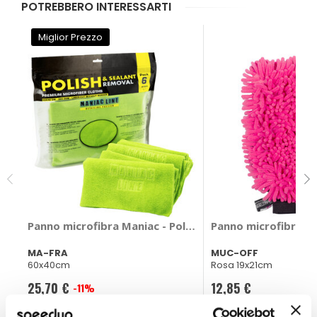
POTREBBERO INTERESSARTI
Miglior Prezzo
Panno microfibra Maniac - Polish and Sealant Removal
Panno microfibra 2 
MA-FRA
MUC-OFF
60x40cm
Rosa 19x21cm
25,70 €
12,85 €
-11%
Prezzo
speciale
CONSEGNA IN 48H
CONSEGNA IN 48H