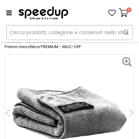
0
Carrello
Home
Moto
Cura della moto
Accessori cura della moto
Panno microfibra PREMIUM - MUC-OFF