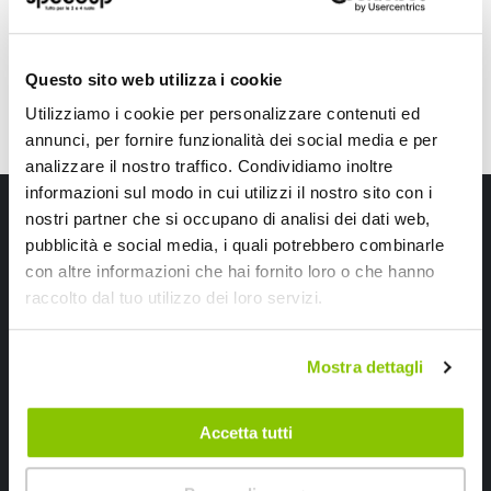
Questo sito web utilizza i cookie
Utilizziamo i cookie per personalizzare contenuti ed
annunci, per fornire funzionalità dei social media e per
analizzare il nostro traffico. Condividiamo inoltre
informazioni sul modo in cui utilizzi il nostro sito con i
Iscriviti alla newsletter Speedup
nostri partner che si occupano di analisi dei dati web,
pubblicità e social media, i quali potrebbero combinarle
Ricevi subito uno sconto del 10% per il tuo primo acquisto online!
con altre informazioni che hai fornito loro o che hanno
raccolto dal tuo utilizzo dei loro servizi.
Mostra dettagli
Accetta tutti
Ho letto e accettato il documento
privacy policy
Iscrivimi