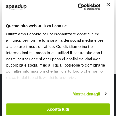
MEGUIARS
BBROS
Microfibra 40x60cm
Colori assortiti 58x38c
26,20 €
15,60 €
-15%
Prezzo
Questo sito web utilizza i cookie
speciale
CONSEGNA IN 48H
CONSEGNA IN 48H
Utilizziamo i cookie per personalizzare contenuti ed
annunci, per fornire funzionalità dei social media e per
analizzare il nostro traffico. Condividiamo inoltre
informazioni sul modo in cui utilizzi il nostro sito con i
nostri partner che si occupano di analisi dei dati web,
pubblicità e social media, i quali potrebbero combinarle
con altre informazioni che hai fornito loro o che hanno
raccolto dal tuo utilizzo dei loro servizi.
Iscriviti alla newsletter Speedup
Ricevi subito uno sconto del 10% per il tuo primo acquisto online!
Mostra dettagli
Accetta tutti