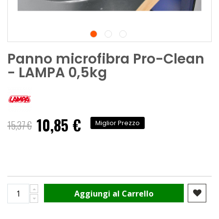
Panno microfibra Pro-Clean
- LAMPA 0,5kg
10,85 €
Prezzo
15,37 €
Miglior Prezzo
speciale
Aggiungi al Carrello