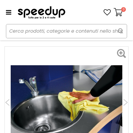
0
Carrello
Home
Auto
Cura dell'auto
Panni, pelli e spugne
Panno microfibra Pro-Clean - LAMPA