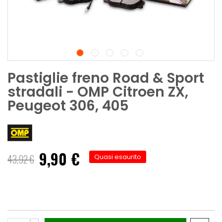
Pastiglie freno Road & Sport
stradali - OMP Citroen ZX,
Peugeot 306, 405
9,90 €
Prezzo
43,92 €
Quasi esaurito
speciale