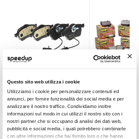
Pastiglie freno P85037 - BREMBO Audi A4, Volkswagen
Pastiglie freno Road
Questo sito web utilizza i cookie
BREMBO
OMP
Utilizziamo i cookie per personalizzare contenuti ed
Anteriore
Anteriore + altri 3 veicol
annunci, per fornire funzionalità dei social media e per
45,90 €
9,90 €
-80%
Prezzo
analizzare il nostro traffico. Condividiamo inoltre
informazioni sul modo in cui utilizzi il nostro sito con i
CONSEGNA IN 48H
Spedizione gratuita!
speciale
nostri partner che si occupano di analisi dei dati web,
pubblicità e social media, i quali potrebbero combinarle
con altre informazioni che hai fornito loro o che hanno