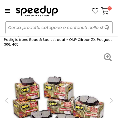
0
Carrello
Home
Auto
Gomme, cerchi e freni
Dischi e pastiglie freno
Pastiglie freno Road & Sport stradali - OMP Citroen ZX, Peugeot
306, 405