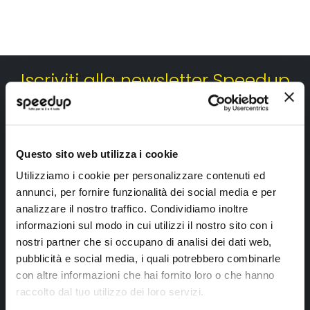
Iscriviti alla newsletter Speedup
Ricevi subito uno sconto del 10% per il tuo primo acquisto online!
Questo sito web utilizza i cookie
Utilizziamo i cookie per personalizzare contenuti ed
annunci, per fornire funzionalità dei social media e per
analizzare il nostro traffico. Condividiamo inoltre
Ho letto e accettato il documento
privacy policy
informazioni sul modo in cui utilizzi il nostro sito con i
nostri partner che si occupano di analisi dei dati web,
Iscrivimi
pubblicità e social media, i quali potrebbero combinarle
con altre informazioni che hai fornito loro o che hanno
raccolto dal tuo utilizzo dei loro servizi.
Segui SPEEDUP.IT