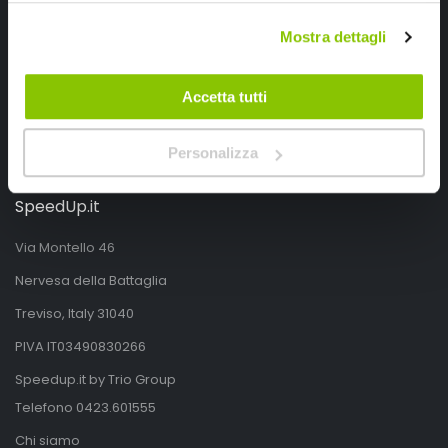
Mostra dettagli
Accetta tutti
Personalizza
SpeedUp.it
Via Montello 46
Nervesa della Battaglia
Treviso, Italy 31040
PIVA IT03490830266
Speedup.it by Trio Group
Telefono
0423.601555
Chi siamo