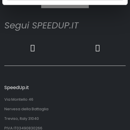
Iscrivimi
Segui SPEEDUP.IT
SpeedUp.it
Via Montello 46
Nervesa della Battaglia
Treviso, Italy 31040
PIVA IT03490830266