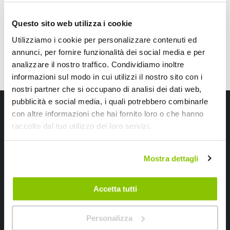
CONSEGNA IN 48H
CONSEGNA IN 48H
Questo sito web utilizza i cookie
Utilizziamo i cookie per personalizzare contenuti ed
annunci, per fornire funzionalità dei social media e per
analizzare il nostro traffico. Condividiamo inoltre
informazioni sul modo in cui utilizzi il nostro sito con i
nostri partner che si occupano di analisi dei dati web,
pubblicità e social media, i quali potrebbero combinarle
Iscriviti alla newsletter Speedup
con altre informazioni che hai fornito loro o che hanno
raccolto dal tuo utilizzo dei loro servizi.
Ricevi subito uno sconto del 10% per il tuo primo acquisto online!
Mostra dettagli
Accetta tutti
Ho letto e accettato il documento
privacy policy
Personalizza