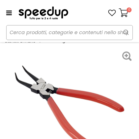
0
Carrello
Home
Auto
Utensili, lampade da lavoro e torce
Pinza Angolare - AUTOBEST
Utensili a mano