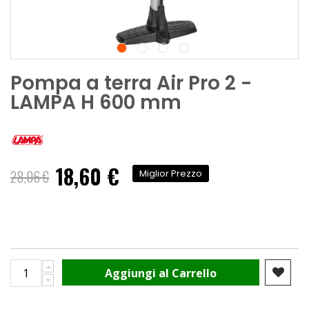
Pompa a terra Air Pro 2 -
LAMPA H 600 mm
18,60 €
Prezzo
28,06 €
Miglior Prezzo
speciale
Aggiungi al Carrello