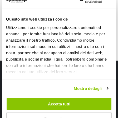
49,50 €
31,65 €
CONSEGNA IN 48H
Spedizione gratuita!
Questo sito web utilizza i cookie
Utilizziamo i cookie per personalizzare contenuti ed
annunci, per fornire funzionalità dei social media e per
analizzare il nostro traffico. Condividiamo inoltre
informazioni sul modo in cui utilizzi il nostro sito con i
nostri partner che si occupano di analisi dei dati web,
pubblicità e social media, i quali potrebbero combinarle
con altre informazioni che hai fornito loro o che hanno
Iscriviti alla newsletter Speedup
raccolto dal tuo utilizzo dei loro servizi.
Ricevi subito uno sconto del 10% per il tuo primo acquisto online!
Mostra dettagli
Accetta tutti