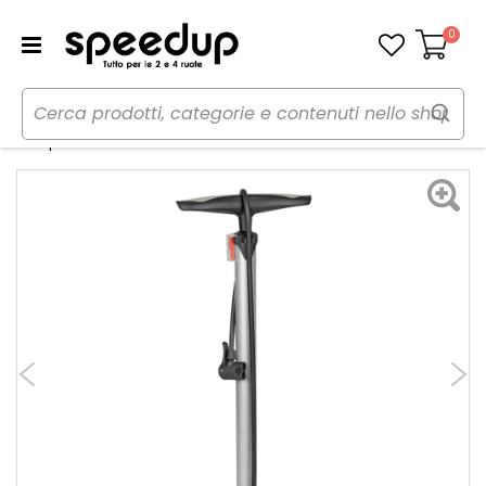
0
Carrello
Home
Bici
Accessori bici
Pompe
Pompa a terra Air Pro 2 - LAMPA