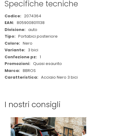
Specifiche tecniche
Maggiori
2074364
Informazioni
8059008011138
auto
Portabici posteriore
Nero
3 bici
1
Quasi esaurito
BBROS
Acciaio Nero 3 bici
I nostri consigli