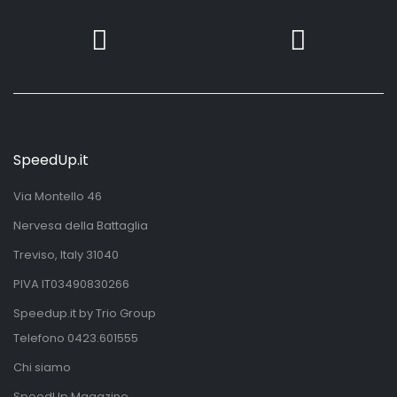
SpeedUp.it
Via Montello 46
Nervesa della Battaglia
Treviso, Italy 31040
PIVA IT03490830266
Speedup.it by Trio Group
Telefono
0423.601555
Chi siamo
SpeedUp Magazine