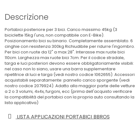
Descrizione
Portabici posteriore per 3 bici. Carico massimo 45kg (3
biciclette 15kg l'una, non compatibile con E-Bike).
Posizionamento bici su binario. Completamente assemblato. 6
cinghie con resistenza 300kg Richiudibile per ridurre l'ingombro.
Per bici con ruote da 12" a max 28". Interasse max ruote bici
110cm. Larghezza max ruote bici 7cm. Per il codice stradale,
targa e luci posteriori devono essere obbligatoriamente visibili:
nel caso non lo siano, usare una barra supplementare
ripetitrice di luci e targa (vedi nostro codice
1062655
). Accessori
acquistabili separatamente: pannello carico sporgente (vedi
nostro codice
2079924
). Adatto alla maggior parte delle vetture
a 2 o 3 volumi, 4x4x, furgoni, ecc (prima dell'acquisto verificare
la compatibilità del portabici con la propria auto consultando la
lista applicativa)
LISTA APPLICAZIONI PORTABICI BBROS