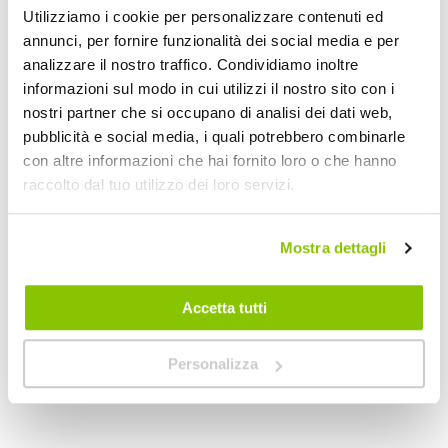
Utilizziamo i cookie per personalizzare contenuti ed
annunci, per fornire funzionalità dei social media e per
analizzare il nostro traffico. Condividiamo inoltre
informazioni sul modo in cui utilizzi il nostro sito con i
nostri partner che si occupano di analisi dei dati web,
pubblicità e social media, i quali potrebbero combinarle
con altre informazioni che hai fornito loro o che hanno
raccolto dal tuo utilizzo dei loro servizi.
Portabici posteriore V-Rack - ALTHURA Nissan NV400,
Portabici posterior
Mostra dettagli
ALTHURA
ALTHURA
Alluminio Nero
Alluminio Nero
266,44 €
266,44 €
-10%
-10%
Prezzo
Prezzo
Accetta tutti
speciale
CONSEGNA IN 48H
Spedizione gratuita!
speciale
CONSEGNA IN 48H
Sped
Personalizza