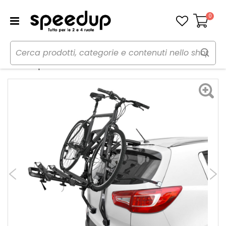
0
Carrello
Home
Auto
Portaggio e carico
Portabici
Portabici posteriore Bernina - BBROS